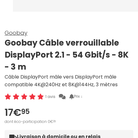
Goobay
Goobay Câble verrouillable
DisplayPort 2.1 - 54 Gbit/s - 8K
- 3 m
Câble DisplayPort mâle vers DisplayPort mâle
compatible 4K@240Hz et 8K@144Hz, 3 mètres
Prix ↓
1 avis
17€
95
dont éco-participation 0€
05
Livraison à domicile ou en relais