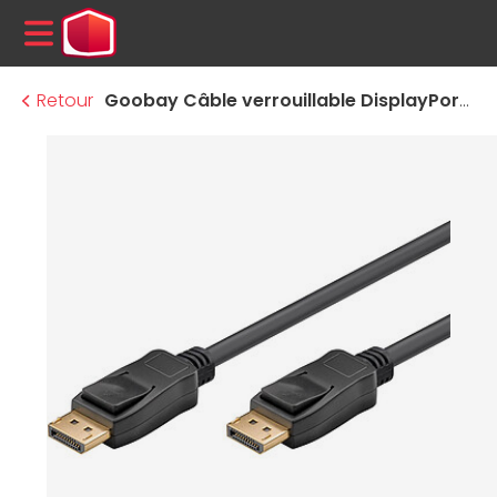
MENU
Retour
Goobay Câble verrouillable DisplayPort 2.1 - 54 Gbit/s - 8K - 3 m