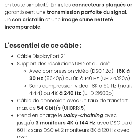
en toute simplicité. Enfin, les
connecteurs plaqués or
garantissent une
transmission parfaite du signal
,
un
son cristallin
et une
image d’une netteté
incomparable
.
L'essentiel de ce câble :
Câble DisplayPort 2.1
Support des résolutions UHD et au delà
Avec compression vidéo (DSC 1.2a) :
16K à
30 Hz
(8640p) ou 8K à 140 Hz (UHD 4320p)
Sans compression vidéo : 8K à 60 Hz (natif,
4:4:4) ou
4K à 240 Hz
(UHD 21600p)
Câble de connexion avec un taux de transfert
max. de
54 Gbit/s
(UHBR13.5)
Prend en charge le
Daisy-Chaining
avec
jusqu'à
3 moniteurs 4K à 144 Hz
avec DSC ou à
60 Hz sans DSC et 2 moniteurs 8K à 120 Hz avec
DSC