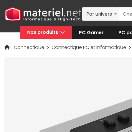
Par univers
Nos produits
PC Gamer
PC po
Connectique
Connectique PC et informatique