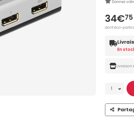
Donnez votr
34€
75
dont éco-partic
Livrai
En stoc
Livraison
Quantité
1
Parta