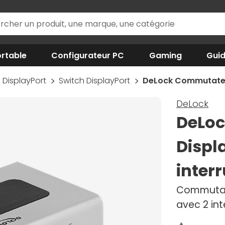
rtable
Configurateur PC
Gaming
Gui
DisplayPort
Switch DisplayPort
DeLock Commutateur 
DeLock
DeLo
Displa
inter
Commutate
avec 2 int