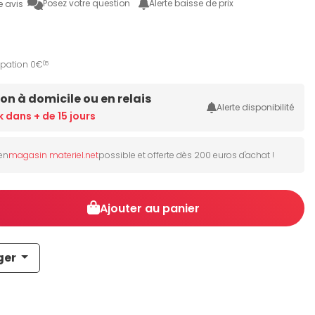
Posez votre question
Alerte baisse de prix
e avis
ipation 0€
05
son à domicile ou en relais
Alerte disponibilité
k dans + de 15 jours
 en
magasin materiel.net
possible et offerte dès 200 euros d'achat !
Ajouter au panier
ger