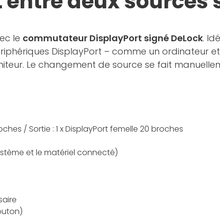
 entre deux sources 
vec le
commutateur DisplayPort signé DeLock
. I
riphériques DisplayPort – comme un ordinateur et u
oniteur. Le changement de source se fait manuellem
oches / Sortie : 1 x DisplayPort femelle 20 broches
ystème et le matériel connecté)
saire
bouton)