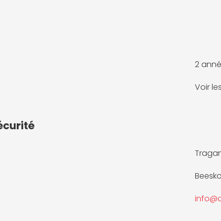
2 anné
Voir l
écurité
Tragan
Beesko
info@d