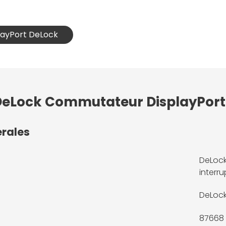
playPort DeLock
DeLock Commutateur DisplayPort 1
érales
DeLock
interr
DeLoc
87668