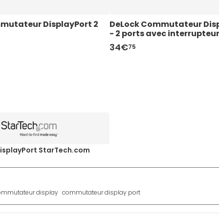
utateur DisplayPort 2 
DeLock Commutateur Displ
- 2 ports avec interrupteu
34€
75
isplayPort StarTech.com
ommutateur display
commutateur display port