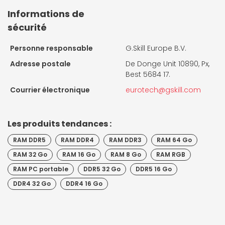
Informations de
sécurité
Personne responsable
G.Skill Europe B.V.
Adresse postale
De Donge Unit 10890, Px,
Best 5684 17.
Courrier électronique
eurotech@gskill.com
Les produits tendances :
RAM DDR5
RAM DDR4
RAM DDR3
RAM 64 Go
RAM 32 Go
RAM 16 Go
RAM 8 Go
RAM RGB
RAM PC portable
DDR5 32 Go
DDR5 16 Go
DDR4 32 Go
DDR4 16 Go