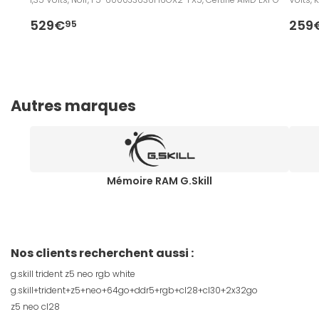
529€
259
95
Autres marques
Mémoire RAM G.Skill
Nos clients recherchent aussi :
g.skill trident z5 neo rgb white
g.skill+trident+z5+neo+64go+ddr5+rgb+cl28+cl30+2x32go
z5 neo cl28