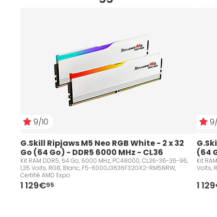
9/10
9/
G.Skill Ripjaws M5 Neo RGB White - 2 x 32 
G.Ski
Go (64 Go) - DDR5 6000 MHz - CL36
(64 
Kit RAM DDR5, 64 Go, 6000 MHz, PC48000, CL36-36-36-96,
Kit RA
1,35 Volts, RGB, Blanc, F5-6000J3636F32GX2-RM5NRW,
Volts,
Certifié AMD Expo
1 129€
1 12
95