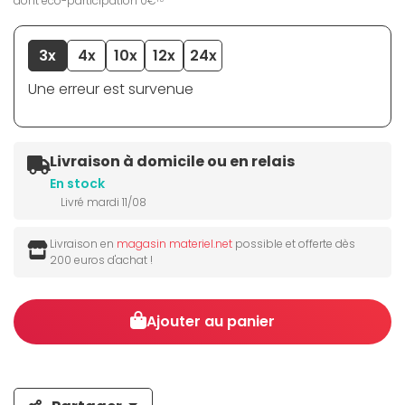
dont éco-participation 0€
3x
4x
10x
12x
24x
Une erreur est survenue
Livraison à domicile ou en relais
En stock
Livré mardi 11/08
Livraison en
magasin materiel.net
possible et offerte dès
200 euros d'achat !
Ajouter au panier