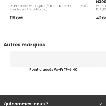
N30
Point d'accès Wi-Fi 7, jusqu'à 5 000 Mbps (4 300 + 688), 2
WiFi : 
bandes Wi-Fi (dual-band)
PoE (8
119€
42€
95
Autres marques
Point d'accès Wi-Fi TP-LINK
Qui sommes-nous ?