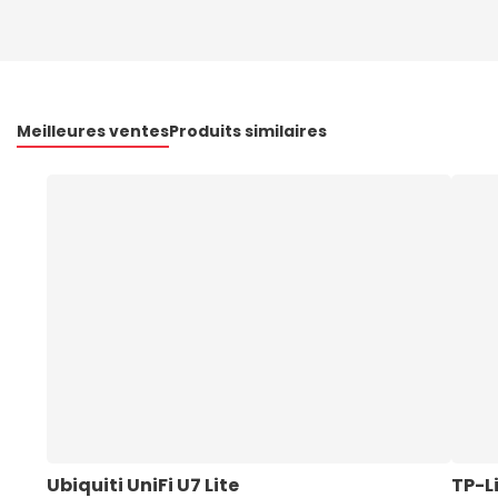
Meilleures ventes
Produits similaires
Ubiquiti UniFi U7 Lite
TP-Li