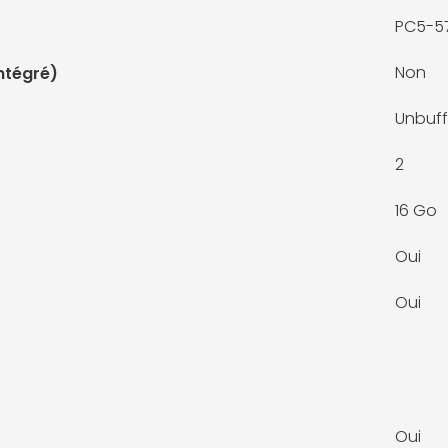
PC5-5
Non
ntégré)
Unbuf
2
16 Go
Oui
Oui
Oui