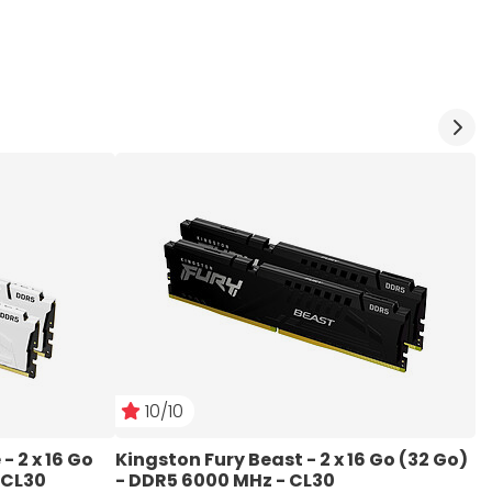
10/10
 2 x 16 Go 
Kingston Fury Beast - 2 x 16 Go (32 Go) 
K
 CL30
- DDR5 6000 MHz - CL30
G