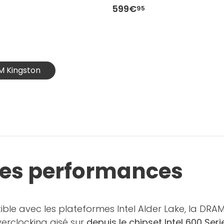
599€
95
M Kingston
es performances
ble avec les plateformes Intel Alder Lake, la DRA
erclocking aisé sur
depuis le chipset Intel 600 Seri