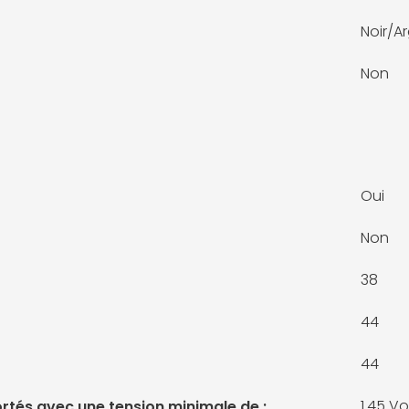
Noir/A
Non
Oui
Non
38
44
44
1.45 Vo
rtés avec une tension minimale de :