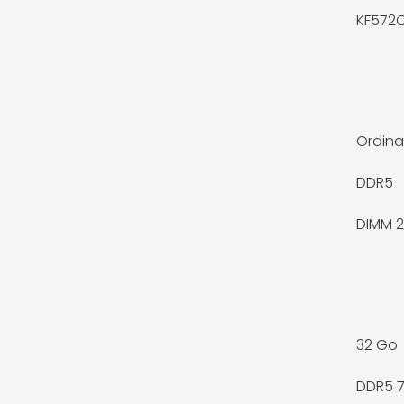
KF572
Ordina
DDR5
DIMM 2
32 Go
DDR5 