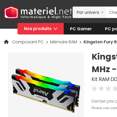
Par univers
Nos produits
PC Gamer
PC po
Composant PC
Mémoire RAM
Kingston Fury 
Kings
MHz -
Kit RAM D
Dernier prix a
Photos non cont