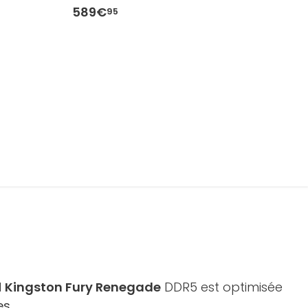
589€
5
95
M
Kingston Fury Renegade
DDR5 est optimisée
es.