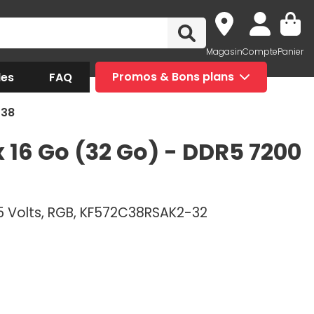
Magasin
Compte
Panier
des
FAQ
Promos & Bons plans
L38
 16 Go (32 Go) - DDR5 7200
5 Volts, RGB, KF572C38RSAK2-32