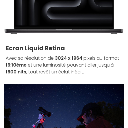
Ecran Liquid Retina
Avec sa résolution de
3024 x 1964
pixels au format
16:10ème
et une luminosité pouvant aller jusqu'à
1600 nits
, tout revêt un éclat inédit.