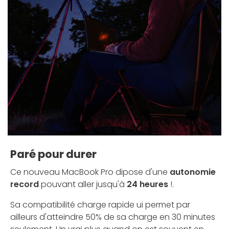
Paré pour durer
Ce nouveau MacBook Pro dipose d'une
autonomie
record
pouvant aller jusqu'à
24 heures
!.
Sa compatibilité charge rapide ui permet par
ailleurs d'atteindre 50% de sa charge en 30 minutes