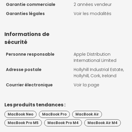
Garantie commerciale
2 années vendeur
Garanties légales
Voir les modalités
Informations de
sécurité
Personne responsable
Apple Distribution
International Limited
Adresse postale
Hollyhill Industrial Estate,
Hollyhill, Cork, Ireland
Courrier électronique
Voir la page
Les produits tendances :
MacBook Neo
MacBook Pro
MacBook Air
MacBook Pro M5
MacBook Pro M4
MacBook Air M4