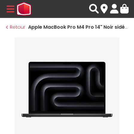
MENU
Retour
Apple MacBook Pro M4 Pro 14" Noir sidéral 48 Go/512 Go (MX2H3FN/A-48GB)