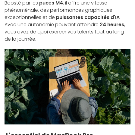
Boosté par les
puces M4
, il offre une vitesse
phénoménale, des performances graphiques
exceptionnelles et de
puissantes capacités d'IA
.
Avec une autonomie pouvant atteindre
24 heures
,
vous avez de quoi exercer vos talents tout au long
de la journée.