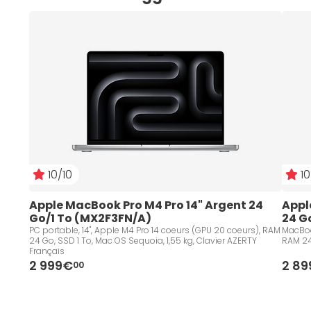
10/10
10
Apple MacBook Pro M4 Pro 14" Argent 24 
Appl
Go/1 To (MX2F3FN/A)
24 G
PC portable, 14", Apple M4 Pro 14 coeurs (GPU 20 coeurs), RAM
MacBook
24 Go, SSD 1 To, Mac OS Sequoia, 1,55 kg, Clavier AZERTY
RAM 24
Français
2 999€
2 8
00