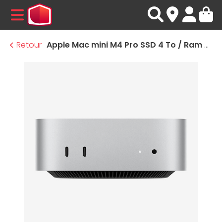
MENU
Retour
Apple Mac mini M4 Pro SSD 4 To / Ram 64 Go (MCX44FN/A-64GB-4TB-CPU14/GPU20-LAN10)