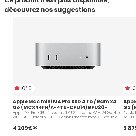
Ce produit n'est plus disponible,
découvrez nos suggestions
10/10
10
Apple Mac mini M4 Pro SSD 4 To / Ram 24 
Appl
Go (MCX44FN/A-4TB-CPU14/GPU20-
Go (
LAN10)
Apple M4 Pro, CPU 14 coeurs, GPU 20 coeurs, RAM 24 Go, 4 To,
Apple M
Wi-Fi 6E, Bluetooth 5.3, 10 Gigabit Ethernet, macOS Sequoia
Wi-Fi 
4 209€
3 8
00