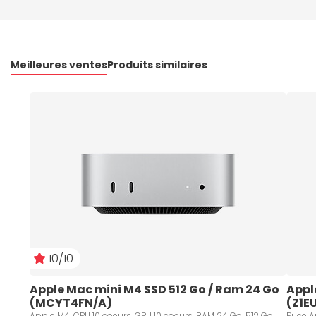
Meilleures ventes
Produits similaires
10/10
Apple Mac mini M4 SSD 512 Go / Ram 24 Go 
Appl
(MCYT4FN/A)
(Z1E
Apple M4, CPU 10 coeurs, GPU 10 coeurs, RAM 24 Go, 512 Go,
Puce Ap