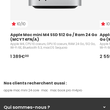
10/10
10
Apple Mac mini M4 SSD 512 Go / Ram 24 Go 
Appl
(MCYT4FN/A)
Go (
Apple M4, CPU 10 coeurs, GPU 10 coeurs, RAM 24 Go, 512 Go,
Apple M
Wi-Fi 6E, Bluetooth 5.3, macOS Sequoia
Wi-Fi 6
1 389€
2 5
00
Nos clients recherchent aussi :
apple mac mini 24 core
mac
mac book pro m4pro
Qui sommes-nous ?