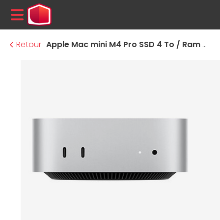
MENU
Retour
Apple Mac mini M4 Pro SSD 4 To / Ram 24 Go (MCX44FN/A-4TB)