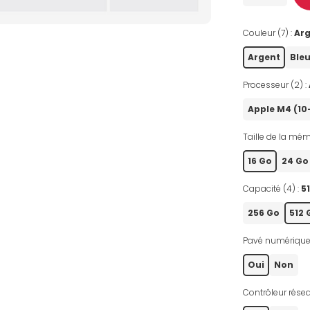
Couleur (7) :
Ar
Argent
Ble
Processeur (2) :
Apple M4 (1
Taille de la mém
16 Go
24 Go
Capacité (4) :
5
256 Go
512 
Pavé numérique
Oui
Non
Contrôleur résea