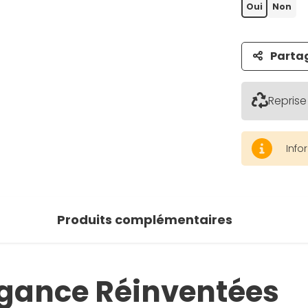
Oui
Non
Parta
Reprise
Info
Produits complémentaires
légance Réinventées