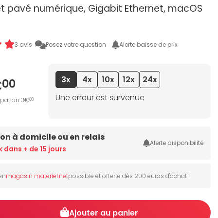
et pavé numérique, Gigabit Ethernet, macOS
3 avis
Posez votre question
Alerte baisse de prix
3x
4x
10x
12x
24x
€
00
Une erreur est survenue
ipation 3€
80
son à domicile ou en relais
Alerte disponibilité
k dans + de 15 jours
 en
magasin materiel.net
possible et offerte dès 200 euros d'achat !
Ajouter au panier