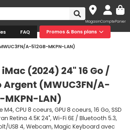
Magasin
Compte
Panier
des
FAQ
Promos & Bons plans
nt (MWUC3FN/A-512GB-MKPN-LAN)
 iMac (2024) 24" 16 Go /
o Argent (MWUC3FN/A-
B-MKPN-LAN)
e M4, CPU 8 coeurs, GPU 8 coeurs, 16 Go, SSD
ran Retina 4.5K 24", Wi-Fi 6E / Bluetooth 5.3,
lt/USB 4, Webcam, Magic Keyboard avec