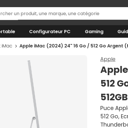
rtable
Configurateur PC
Gaming
Gui
t iMac
Apple iMac (2024) 24" 16 Go / 512 Go Arge
Apple
Apple
512 G
512G
Puce Appl
512 Go, Ec
Thunderbo