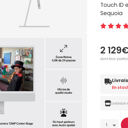
Touch ID 
Sequoia
2 129
dont éco-partic
Livrai
En stoc
Livraison
Quantité
1