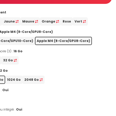
gent
u
Jaune
Mauve
Orange
Rose
Vert
Apple M4 (8-Core/GPU8-Core)
0-Core/GPU10-Core)
Apple M4 (8-Core/GPU8-Core)
oire (3) :
16 Go
32 Go
12 Go
Go
1024 Go
2048 Go
 :
Oui
u intégré :
Oui