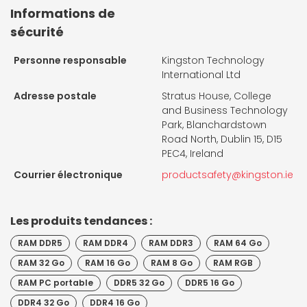
Informations de
sécurité
Personne responsable
Kingston Technology
International Ltd
Adresse postale
Stratus House, College
and Business Technology
Park, Blanchardstown
Road North, Dublin 15, D15
PEC4, Ireland
Courrier électronique
productsafety@kingston.ie
Les produits tendances :
RAM DDR5
RAM DDR4
RAM DDR3
RAM 64 Go
RAM 32 Go
RAM 16 Go
RAM 8 Go
RAM RGB
RAM PC portable
DDR5 32 Go
DDR5 16 Go
DDR4 32 Go
DDR4 16 Go