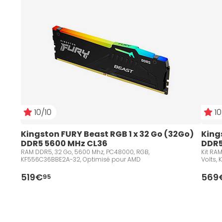
10/10
10
Kingston FURY Beast RGB 1 x 32 Go (32Go) 
Kings
DDR5 5600 MHz CL36
DDR5
RAM DDR5, 32 Go, 5600 Mhz, PC48000, RGB,
Kit RA
KF556C36BBE2A-32, Optimisé pour AMD
Volts,
519€
569
95