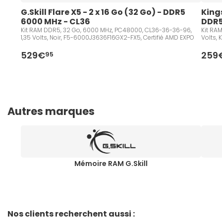
G.Skill Flare X5 - 2 x 16 Go (32 Go) - DDR5 
Kings
6000 MHz - CL36
DDR5
Kit RAM DDR5, 32 Go, 6000 MHz, PC48000, CL36-36-36-96,
Kit RA
1,35 Volts, Noir, F5-6000J3636F16GX2-FX5, Certifié AMD EXPO
Volts,
529€
259
95
Autres marques
Mémoire RAM G.Skill
Nos clients recherchent aussi :