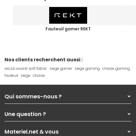
Fauteuil gamer REKT
Nos clients recherchent aussi :
arozzi avanti soft fabric
siege gamer
siege gaming
chaise gaming
fauteuil
siege
chaise
Qui sommes-nous ?
Qui sommes-nous ?
Une question ?
Nos services
Les magasins Materiel.net
Rubrique d'aide / FAQ
Nos solutions pour les pros
Materiel.net & vous
Paiement, livraison
Contactez-nous