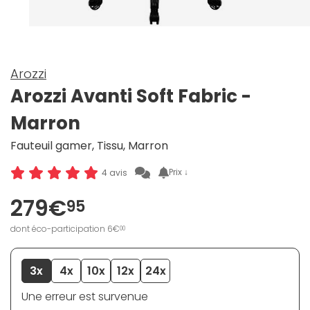
Arozzi
Arozzi Avanti Soft Fabric -
Marron
Fauteuil gamer, Tissu, Marron
Prix ↓
4 avis
279€
95
dont éco-participation 6€
00
3x
4x
10x
12x
24x
Une erreur est survenue