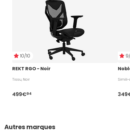
10/10
9/
REKT RGO - Noir
Nobl
Tissu, Noir
Simili-
499€
349
94
Autres marques