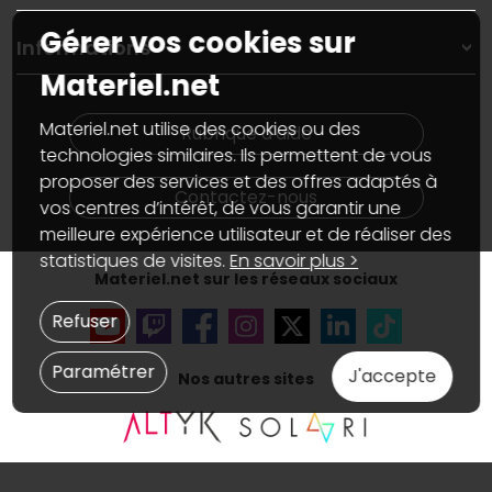
Garanties
,
Pack Zen
On répare votre PC portable
Gérer vos cookies sur
SAV, demander un retour
Informations
On rachète votre carte graphique
Informations
Materiel.net
PC sur mesure : Votre RDV personnalisé
Guides d'achats et tutoriels
Plan du site
Notre démarche écologique
Nos marques
Materiel.net recrute
Materiel.net utilise des cookies ou des
Rubrique d'aide
Conditions générales de vente
Notre programme d'affiliation
technologies similaires. Ils permettent de vous
Marketplace
Partenariat & Sponsoring
proposer des services et des offres adaptés à
Informations légales
Contactez-nous
vos centres d’intérêt, de vous garantir une
Données personnelles
et
cookies
meilleure expérience utilisateur et de réaliser des
Gérer vos cookies
Accessibilité : non conforme
statistiques de visites.
En savoir plus >
Materiel.net sur les réseaux sociaux
Refuser
Paramétrer
J'accepte
Nos autres sites