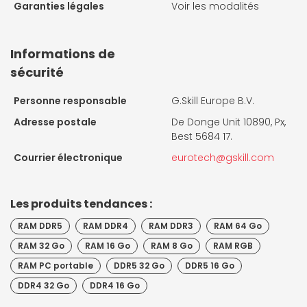
Garanties légales
Voir les modalités
Informations de
sécurité
Personne responsable
G.Skill Europe B.V.
Adresse postale
De Donge Unit 10890, Px,
Best 5684 17.
Courrier électronique
eurotech@gskill.com
Les produits tendances :
RAM DDR5
RAM DDR4
RAM DDR3
RAM 64 Go
RAM 32 Go
RAM 16 Go
RAM 8 Go
RAM RGB
RAM PC portable
DDR5 32 Go
DDR5 16 Go
DDR4 32 Go
DDR4 16 Go