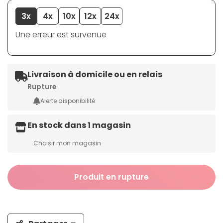
3x
4x
10x
12x
24x
Une erreur est survenue
Livraison à domicile ou en relais
Rupture
Alerte disponibilité
En stock dans 1 magasin
Choisir mon magasin
Produit en rupture