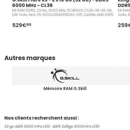
6000 MHz - CL36
DDR5
Kit RAM DDR5, 32 Go, 6000 MHz, PC48000, CL36-36-36-96,
Kit RA
1,35 Volts, Noir, F5-6000J3636F16GX2-FX5, Certifié AMD EXPO
Volts,
529€
259
95
Autres marques
Mémoire RAM G.Skill
Nos clients recherchent aussi :
32 go ddr5 6000 mhz cl30
ddr5 2x16go 6000mhz cl30