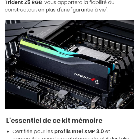
Trident Z5 RGB
vous apportera la fiabilité du
constructeur,
en plus d'une "garantie à vie"
.
L'essentiel de ce kit mémoire
Certifiée pour les
profils Intel XMP 3.0
et
compatible avec les plateformes Intel Alder Lake