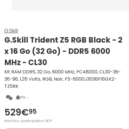
G.Skill
G.Skill Trident Z5 RGB Black - 2
x 16 Go (32 Go) - DDR5 6000
MHz - CL30
Kit RAM DDR5, 32 Go, 6000 MHz, PC48000, CL30-36-
36-96, 1,35 Volts, RGB, Noir, F5-6000J3036F16GX2-
TZ5RK
Prix ↓
529€
95
dont éco-participation 0€
05