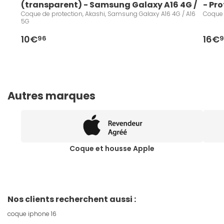
(transparent) - Samsung Galaxy A16 4G / 
- Pr
A16 5G
iPho
Coque de protection, Akashi, Samsung Galaxy A16 4G / A16
Coque 
5G
10€
16€
96
9
Autres marques
Coque et housse Apple
Nos clients recherchent aussi :
coque iphone 16