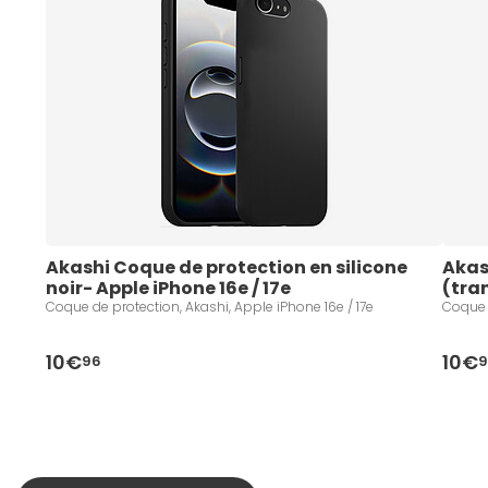
Akashi Coque de protection en silicone 
Akas
noir- Apple iPhone 16e / 17e
(tran
Coque de protection, Akashi, Apple iPhone 16e / 17e
Coque d
10€
10€
96