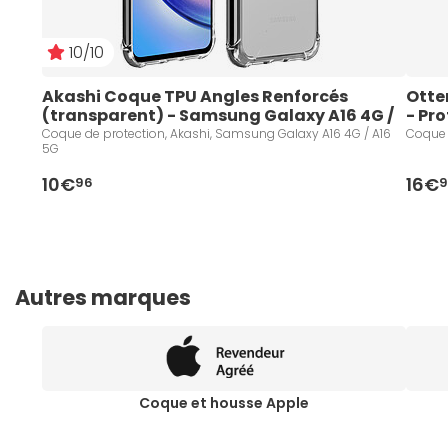
10/10
Akashi Coque TPU Angles Renforcés 
Otte
(transparent) - Samsung Galaxy A16 4G / 
- Pr
A16 5G
iPho
Coque de protection, Akashi, Samsung Galaxy A16 4G / A16
Coque 
5G
10€
16€
96
9
Autres marques
Coque et housse Apple