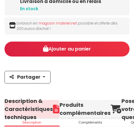
Livraison à domicile ou en relais
En stock
Livraison en
magasin materiel.net
possible et offerte dès
200 euros d'achat !
Ajouter au panier
Partager
Description &
Pos
Produits
Caractéristiques
votr
complémentaires
techniques
ques
Description
Compléments
Q