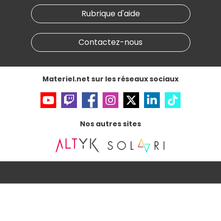
Nos marques
Materiel.net recrute
Rubrique d'aide
Conditions générales de vente
Notre programme d'affiliation
Marketplace
Partenariat & Sponsoring
Informations légales
Contactez-nous
Données personnelles
et
cookies
Gérer vos cookies
Accessibilité : non conforme
Materiel.net sur les réseaux sociaux
Nos autres sites