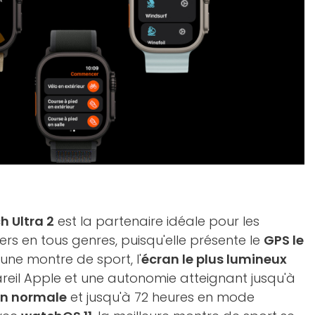
 Ultra 2
est la partenaire idéale pour les
iers en tous genres, puisqu'elle présente le
GPS le
 une montre de sport, l'
écran le plus lumineux
eil Apple et une autonomie atteignant jusqu'à
ion normale
et jusqu'à 72 heures en mode