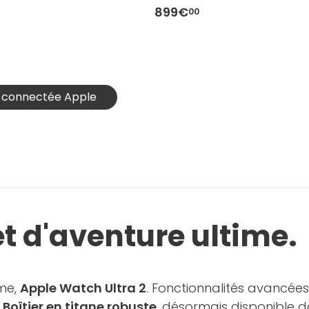
on S/M
899€
00
e connectée Apple
t d'aventure ultime.
ime,
Apple Watch Ultra 2
. Fonctionnalités avancées 
.
Boîtier en titane robuste
, désormais disponible da