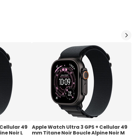
Cellular 49 
Apple Watch Ultra 3 GPS + Cellular 49 
A
ne Noir L
mm Titane Noir Boucle Alpine Noir M
m