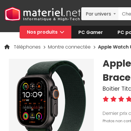
Par univers
Nos produits
PC Gamer
PC po
Téléphones
Montre connectée
Apple Watch U
Apple
Brace
Boitier Ti
Dernier prix a
Photos non cont