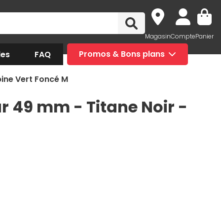
Magasin
Compte
Panier
des
FAQ
Promos & Bons plans
pine Vert Foncé M
ar 49 mm - Titane Noir -