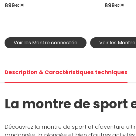
Noir/Charbon M/L
Noir/Charb
899€
899€
00
00
Voir les Montre connectée
Voir les Montr
Description & Caractéristiques techniques
La montre de sport e
Découvrez la montre de sport et d'aventure ult
randonnée, la plongée et bien d'autres activités