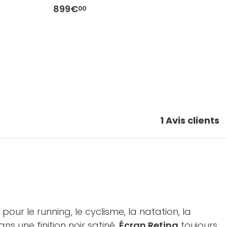
899€
8
00
1
Avis clients
pour le running, le cyclisme, la natation, la
ns une finition noir satiné.
Écran Retina
toujours