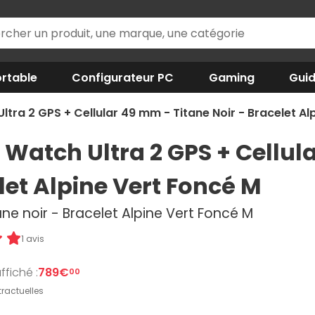
rtable
Configurateur PC
Gaming
Gui
ltra 2 GPS + Cellular 49 mm - Titane Noir - Bracelet Al
 Watch Ultra 2 GPS + Cellul
let Alpine Vert Foncé M
tane noir - Bracelet Alpine Vert Foncé M
1 avis
ffiché :
789€
00
ractuelles