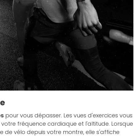
me
es
pour vous dépasser. Les vues d'exercices vous
, votre fréquence cardiaque et l'altitude. Lorsque
 de vélo depuis votre montre, elle s'affiche