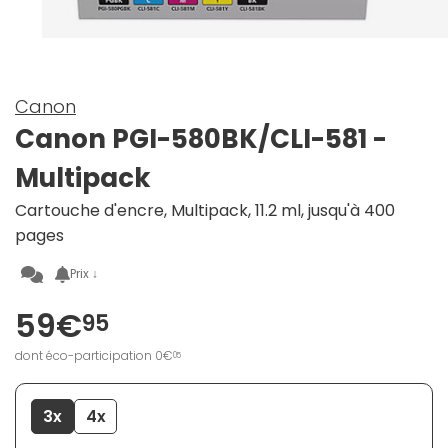
Canon
Canon PGI-580BK/CLI-581 -
Multipack
Cartouche d'encre, Multipack, 11.2 ml, jusqu'à 400
pages
Prix ↓
59€
95
dont éco-participation 0€
05
3x
4x