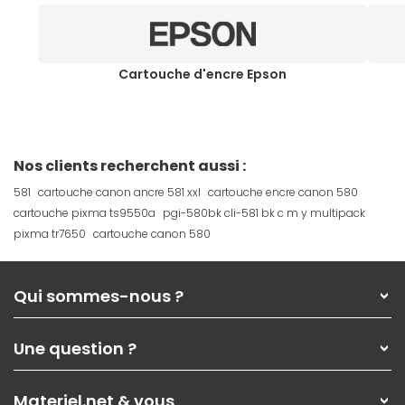
Cartouche d'encre Epson
Nos clients recherchent aussi :
581
cartouche canon ancre 581 xxl
cartouche encre canon 580
cartouche pixma ts9550a
pgi-580bk cli-581 bk c m y multipack
pixma tr7650
cartouche canon 580
Qui sommes-nous ?
Qui sommes-nous ?
Une question ?
Nos services
Les magasins Materiel.net
Rubrique d'aide / FAQ
Nos solutions pour les pros
Materiel.net & vous