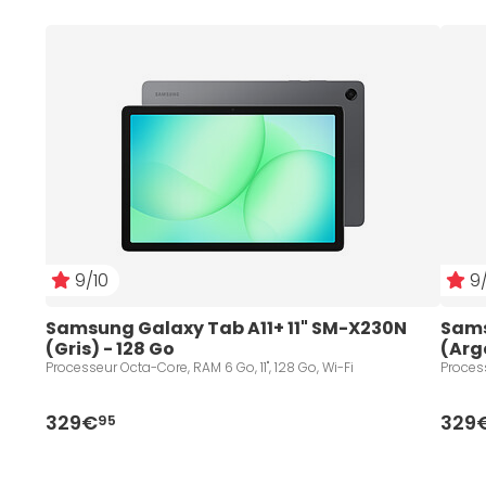
9/10
9/
Samsung Galaxy Tab A11+ 11" SM-X230N 
Sams
(Gris) - 128 Go
(Arg
Processeur Octa-Core, RAM 6 Go, 11", 128 Go, Wi-Fi
Process
329€
329
95