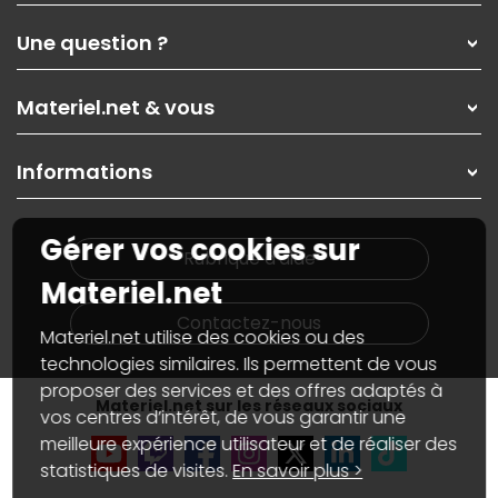
Qui sommes-nous ?
Une question ?
Nos services
Les magasins Materiel.net
Rubrique d'aide / FAQ
Nos solutions pour les pros
Materiel.net & vous
Paiement, livraison
Contactez-nous
Garanties
,
Pack Zen
On répare votre PC portable
SAV, demander un retour
Informations
On rachète votre carte graphique
Informations
PC sur mesure : Votre RDV personnalisé
Guides d'achats et tutoriels
Plan du site
Notre démarche écologique
Gérer vos cookies sur
Nos marques
Materiel.net recrute
Rubrique d'aide
Conditions générales de vente
Notre programme d'affiliation
Materiel.net
Marketplace
Partenariat & Sponsoring
Informations légales
Contactez-nous
Materiel.net utilise des cookies ou des
Données personnelles
et
cookies
Gérer vos cookies
technologies similaires. Ils permettent de vous
Accessibilité : non conforme
proposer des services et des offres adaptés à
Materiel.net sur les réseaux sociaux
vos centres d’intérêt, de vous garantir une
meilleure expérience utilisateur et de réaliser des
statistiques de visites.
En savoir plus >