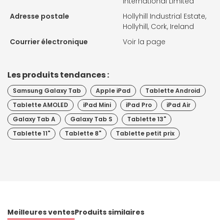
International Limited
Adresse postale
Hollyhill Industrial Estate,
Hollyhill, Cork, Ireland
Courrier électronique
Voir la page
Les produits tendances :
Samsung Galaxy Tab
Apple iPad
Tablette Android
Tablette AMOLED
iPad Mini
iPad Pro
iPad Air
Galaxy Tab A
Galaxy Tab S
Tablette 13"
Tablette 11"
Tablette 8"
Tablette petit prix
Meilleures ventes
Produits similaires