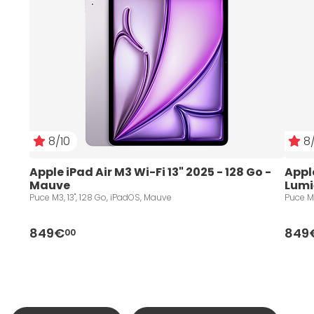
8/10
8/
Apple iPad Air M3 Wi-Fi 13" 2025 - 128 Go - 
Apple
Mauve
Lumiè
Puce M3, 13", 128 Go, iPadOS, Mauve
Puce M3
849€
849
00