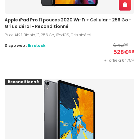
Apple iPad Pro 11 pouces 2020 Wi-Fi + Cellular - 256 Go -
Gris sidéral - Reconditionné
Puce A12Z Bionic, 11", 256 Go, iPadOS, Gris sidéral
614€
Dispo web :
En stock
00
528€
99
+ 1 offre à 647€
00
Reconditionné