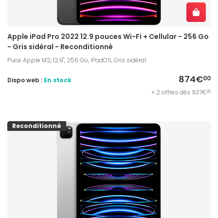
Apple iPad Pro 2022 12.9 pouces Wi-Fi + Cellular - 256 Go
- Gris sidéral - Reconditionné
Puce Apple M2, 12.9", 256 Go, iPadOS, Gris sidéral
874€
00
Dispo web :
En stock
+ 2 offres dès 937€
00
Reconditionné