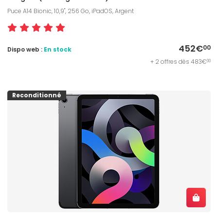
Puce A14 Bionic, 10,9", 256 Go, iPadOS, Argent
452€
00
Dispo web :
En stock
+ 2 offres dès 483€
00
Reconditionné