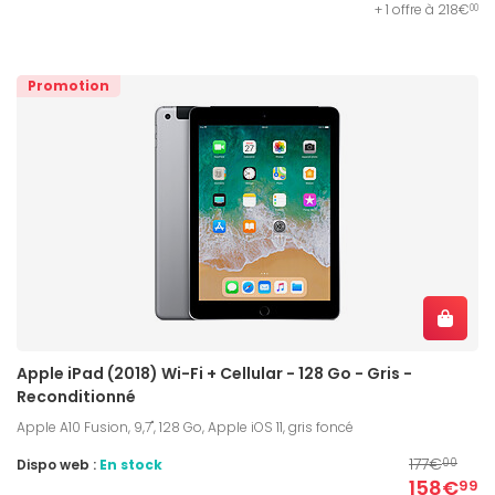
+ 1 offre à 218€
00
Promotion
Apple iPad (2018) Wi-Fi + Cellular - 128 Go - Gris -
Reconditionné
Apple A10 Fusion, 9,7", 128 Go, Apple iOS 11, gris foncé
177€
Dispo web :
En stock
00
158€
99