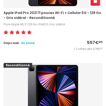
Apple iPad Pro 2021 11 pouces Wi-Fi + Cellular 5G - 128 Go
- Gris sidéral - Reconditionné
Puce Apple M1, 11", 128 Go, iPadOS, Gris sidéral
557€
00
Dispo web :
En stock
+ 3 offres dès 576€
00
Reconditionné