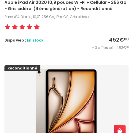
Apple iPad Air 2020 10,9 pouces Wi-Fi + Cellular - 256 Go
- Gris sidéral (4 ème génération) - Reconditionné
Puce A14 Bionic, 10,9", 256 Go, iPadOS, Gris sidéral
452€
00
Dispo web :
En stock
+ 3 offres dès 483€
00
Reconditionné