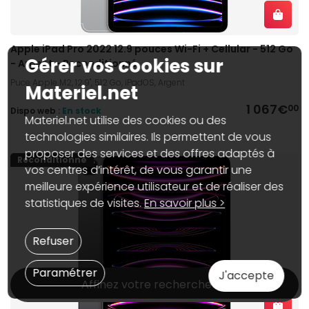
Apple iPad Pro 2022 12.9 pouces Wi-Fi + Cellular - 512 Go
Gérer vos cookies sur
- Argent - Reconditionné
Puce Apple M2, 12.9", 512 Go, iPadOS, Argent
Materiel.net
1 067€
00
Dispo web :
En stock
Materiel.net utilise des cookies ou des
technologies similaires. Ils permettent de vous
proposer des services et des offres adaptés à
Reconditionné
vos centres d’intérêt, de vous garantir une
meilleure expérience utilisateur et de réaliser des
statistiques de visites.
En savoir plus >
Refuser
Paramétrer
J'accepte
Affinez votre recherche