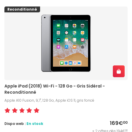
Reconditionné
Apple iPad (2018) Wi-Fi - 128 Go - Gris Sidéral -
Reconditionné
Apple A10 Fusion, 9,7", 128 Go, Apple iOS 11, gris foncé
169€
00
Dispo web :
En stock
+ 2 offres dès 194€
00