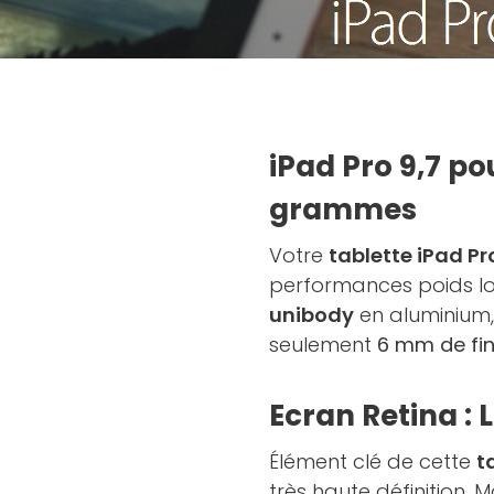
iPad Pro 9,7 po
grammes
Votre
tablette iPad Pr
performances poids lo
unibody
en aluminium,
seulement
6 mm de fi
Ecran Retina :
Élément clé de cette
t
très haute définition.