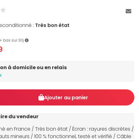
reconditionné :
Très bon état
e + bas sur 30j
9
son à domicile ou en relais
k
Ajouter au panier
re du vendeur
é en France / Très bon état / Écran : rayures discrètes /
uts mineurs / 100 % fonctionnel, testé et vérifié / Câble