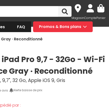
Magasin
Compte
Panier
des
FAQ
Promos & Bons plans
e Gray · Reconditionné
iPad Pro 9,7 - 32Go - Wi-Fi
ce Gray · Reconditionné
 9,7", 32 Go, Apple iOS 9, Gris
Alerte baisse de prix
e avis
pédié par :