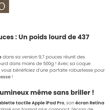
uces : Un poids lourd de 437
o
dans sa version 9,7 pouces réunit des
urd dans moins de 500g ! Avec sa coque
 vous bénéficiez d'une parfaite robustesse pour
nesse
!
 Lumineux même sans briller !
ablette tactile Apple iPad Pro
, son
écran Retina
 Malgré son format plus compact, l'écran de