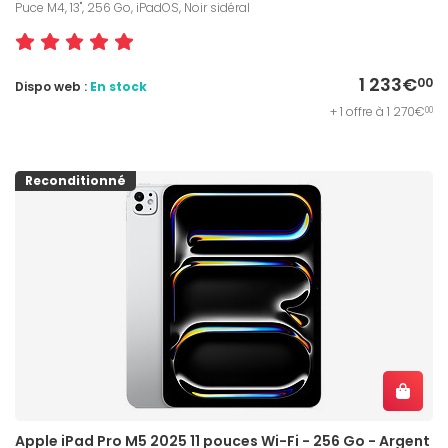
Puce M4, 13", 256 Go, iPadOS, Noir sidéral
1 233€
00
Dispo web :
En stock
+ 1 offre à 1 270€
00
Reconditionné
Apple iPad Pro M5 2025 11 pouces Wi-Fi - 256 Go - Argent