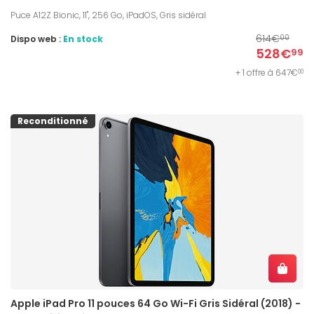
Puce A12Z Bionic, 11", 256 Go, iPadOS, Gris sidéral
614€
Dispo web :
En stock
00
528€
99
+ 1 offre à 647€
00
Reconditionné
Apple iPad Pro 11 pouces 64 Go Wi-Fi Gris Sidéral (2018) -