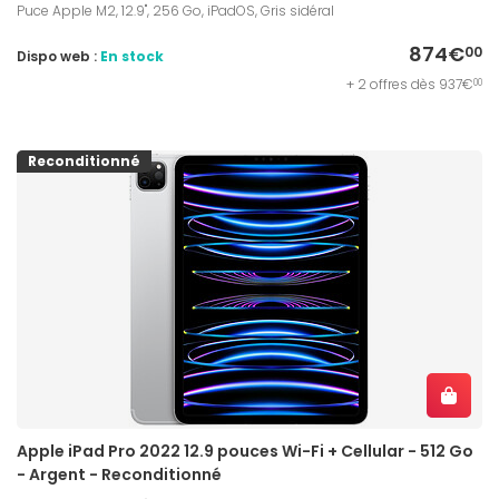
Puce Apple M2, 12.9", 256 Go, iPadOS, Gris sidéral
874€
00
Dispo web :
En stock
+ 2 offres dès 937€
00
Reconditionné
Apple iPad Pro 2022 12.9 pouces Wi-Fi + Cellular - 512 Go
- Argent - Reconditionné