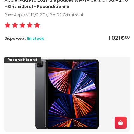
Apple iPad Pro 2021 12,9 pouces Wi-Fi + Cellular 5G - 2 To
- Gris sidéral - Reconditionné
Puce Apple M1, 12,9", 2 To, iPadOS, Gris sidéral
1 021€
00
Dispo web :
En stock
Reconditionné