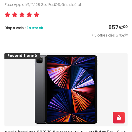
Puce Apple M1, 11", 128 Go, iPadOS, Gris sidéral
557€
00
Dispo web :
En stock
+ 3 offres dès 576€
00
Reconditionné