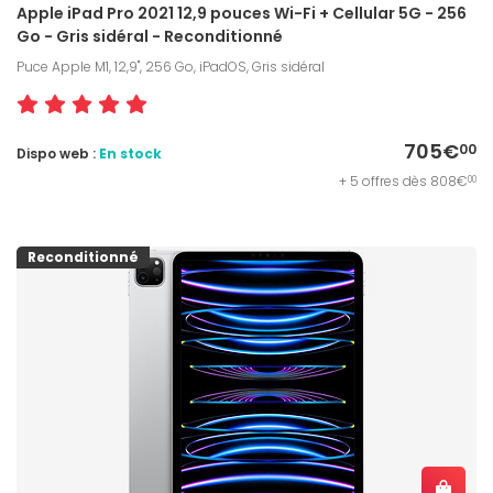
Apple iPad Pro 2021 12,9 pouces Wi-Fi + Cellular 5G - 256
Go - Gris sidéral - Reconditionné
Puce Apple M1, 12,9", 256 Go, iPadOS, Gris sidéral
705€
00
Dispo web :
En stock
+ 5 offres dès 808€
00
Reconditionné