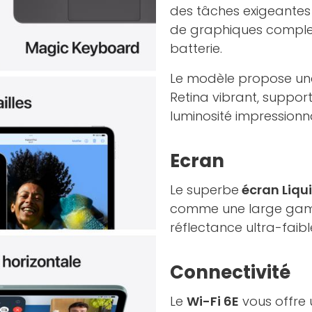
des tâches exigeantes t
de graphiques comple
batterie.
Le modèle propose une
Retina vibrant, suppor
luminosité impressionn
Ecran
Le superbe
écran Liqu
comme une large gamm
réflectance ultra-faibl
Connectivité
Le
Wi-Fi 6E
vous offre u