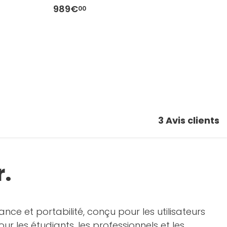
989€
9
00
3
Avis clients
r.
nce et portabilité, conçu pour les utilisateurs
ur les étudiants, les professionnels et les