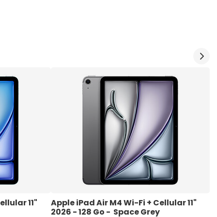
llular 11" 
Apple iPad Air M4 Wi-Fi + Cellular 11" 
A
2026 - 128 Go -  Space Grey
G