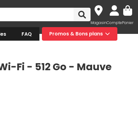
Magasin
Compte
Panier
des
FAQ
Promos & Bons plans
Wi-Fi - 512 Go - Mauve