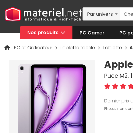
Par univers
Nos produits
PC Gamer
PC po
PC et Ordinateur
Tablette tactile
Tablette
A
Apple
Puce M2, 1
Dernier prix a
Photos non cont