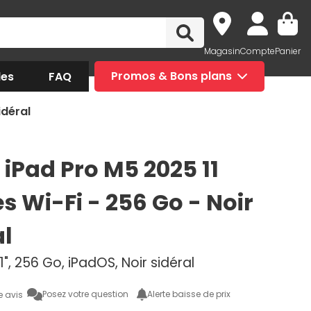
Magasin
Compte
Panier
des
FAQ
Promos & Bons plans
idéral
 iPad Pro M5 2025 11
s Wi-Fi - 256 Go - Noir
al
1", 256 Go, iPadOS, Noir sidéral
Posez votre question
Alerte baisse de prix
e avis