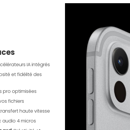
ouces
élérateurs IA intégrés
sité et fidélité des
ns pro optimisées
os fichiers
ransfert haute vitesse
c audio 4 micros