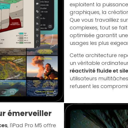
exploitent la puissance
graphiques, la créatio
Que vous travailliez s
complexes, tout se fait
optimisée garantit un
usages les plus exigea
Cette architecture repo
un véritable ordinateu
réactivité fluide et si
utilisateurs multitâche
refusent les compromis
r émerveiller
ces
, l'iPad Pro M5 offre