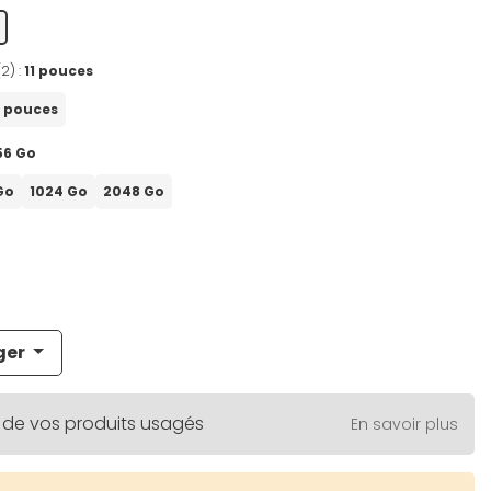
(2) :
11 pouces
3 pouces
56 Go
Go
1024 Go
2048 Go
ger
 de vos produits usagés
En savoir plus