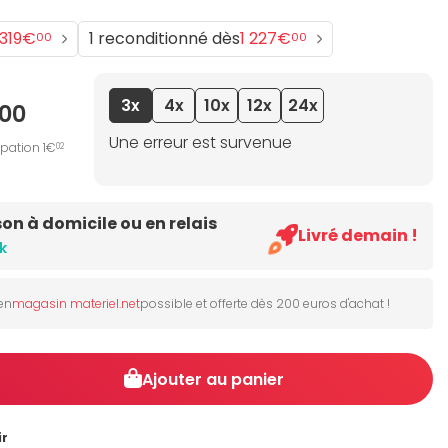
 319€
1 reconditionné dès
1 227€
00
00
3x
4x
10x
12x
24x
00
Une erreur est survenue
ipation 1€
02
son à domicile ou en relais
Livré demain !
k
 en
magasin materiel.net
possible et offerte dès 200 euros d'achat !
Ajouter au panier
ir