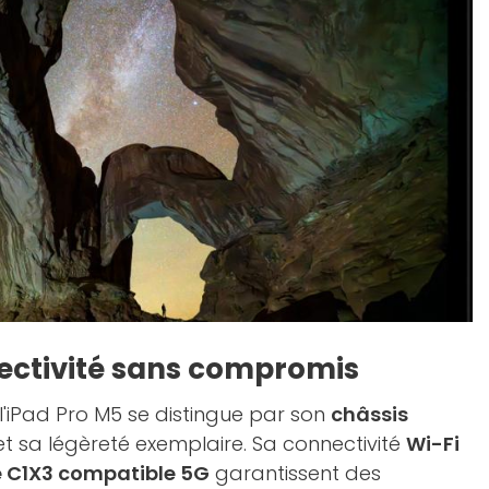
ectivité sans compromis
, l'iPad Pro M5 se distingue par son
châssis
t sa légèreté exemplaire. Sa connectivité
Wi-Fi
 C1X3 compatible 5G
garantissent des