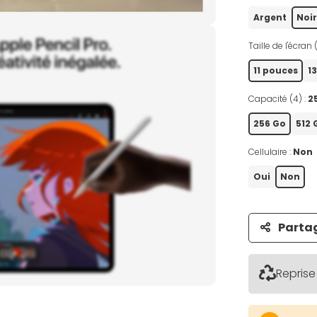
Argent
Noir
Taille de l'écran 
11 pouces
1
Capacité (4) :
2
256 Go
512 
Cellulaire :
Non
Oui
Non
Parta
Reprise