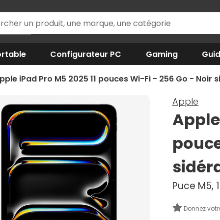
rtable
Configurateur PC
Gaming
Gui
pple iPad Pro M5 2025 11 pouces Wi-Fi - 256 Go - Noir s
Apple
Apple
pouce
sidér
Puce M5, 1
Donnez votr