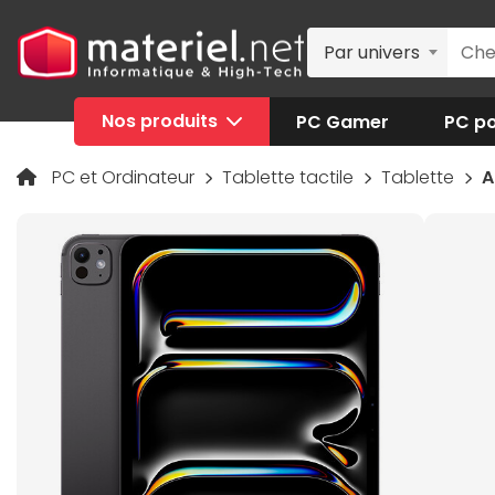
Par univers
Nos produits
PC Gamer
PC po
PC et Ordinateur
Tablette tactile
Tablette
A