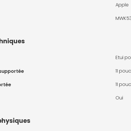
Apple
MWK53
chniques
Etui po
11 pou
 supportée
11 pou
ortée
Oui
physiques