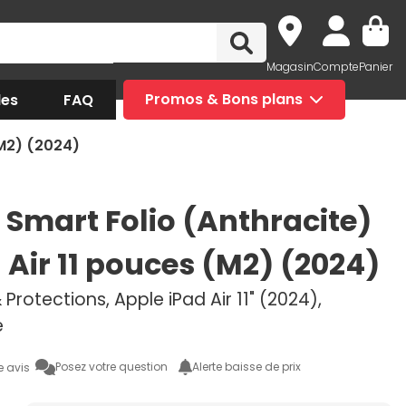
Magasin
Compte
Panier
des
FAQ
Promos & Bons plans
(M2) (2024)
 Smart Folio (Anthracite)
 Air 11 pouces (M2) (2024)
Protections, Apple iPad Air 11" (2024),
e
Posez votre question
Alerte baisse de prix
e avis