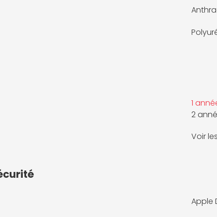
Anthra
Polyur
1 anné
2 anné
Voir l
écurité
Apple D