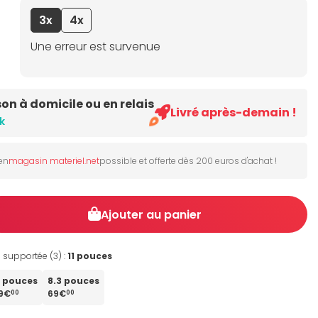
3x
4x
Une erreur est survenue
son à domicile ou en relais
Livré après-demain !
k
 en
magasin materiel.net
possible et offerte dès 200 euros d'achat !
Ajouter au panier
e supportée (3) :
11 pouces
3 pouces
8.3 pouces
19€
69€
00
00