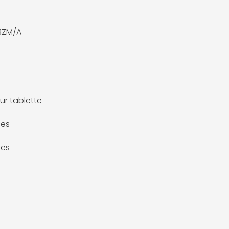
ZM/A
ur tablette
ces
ces