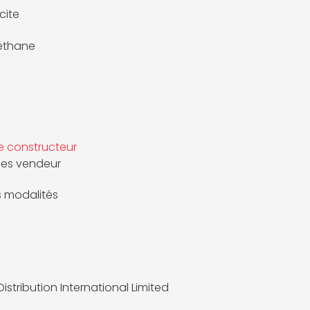
cite
éthane
e constructeur
es vendeur
es modalités
istribution International Limited