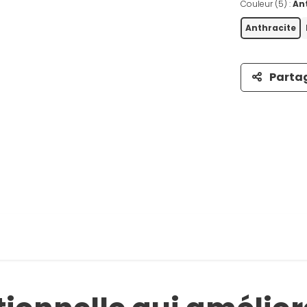
Couleur (5) :
An
Anthracite
Parta