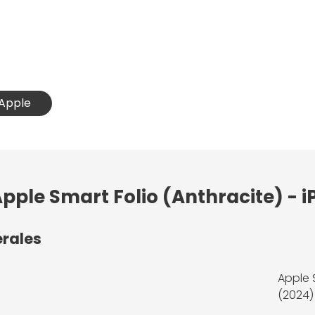
 Apple
pple Smart Folio (Anthracite) - i
érales
Apple S
(2024)