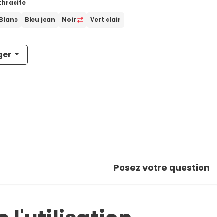
thracite
Blanc
Bleu jean
Noir
Vert clair
ger
Posez votre question