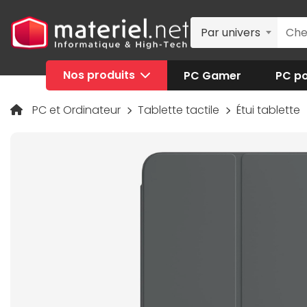
Par univers
Nos produits
PC Gamer
PC po
PC et Ordinateur
Tablette tactile
Étui tablette