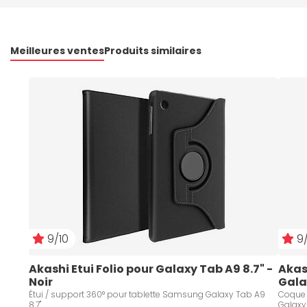
Meilleures ventes
Produits similaires
9/10
9/
Akashi Etui Folio pour Galaxy Tab A9 8.7" - 
Akas
Noir
Gala
Étui / support 360° pour tablette Samsung Galaxy Tab A9
Coque 
8.7"
Galaxy 