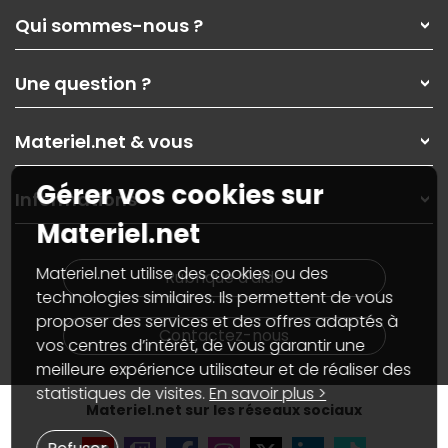
Qui sommes-nous ?
Qui sommes-nous ?
Une question ?
Nos services
Les magasins Materiel.net
Rubrique d'aide / FAQ
Nos solutions pour les pros
Materiel.net & vous
Paiement, livraison
Contactez-nous
Garanties
,
Pack Zen
On répare votre PC portable
Gérer vos cookies sur
SAV, demander un retour
Informations
On rachète votre carte graphique
Informations
Materiel.net
PC sur mesure : Votre RDV personnalisé
Guides d'achats et tutoriels
Plan du site
Notre démarche écologique
Nos marques
Materiel.net recrute
Materiel.net utilise des cookies ou des
Rubrique d'aide
Conditions générales de vente
Notre programme d'affiliation
technologies similaires. Ils permettent de vous
Marketplace
Partenariat & Sponsoring
proposer des services et des offres adaptés à
Informations légales
Contactez-nous
vos centres d’intérêt, de vous garantir une
Données personnelles
et
cookies
meilleure expérience utilisateur et de réaliser des
Gérer vos cookies
Accessibilité : non conforme
statistiques de visites.
En savoir plus >
Materiel.net sur les réseaux sociaux