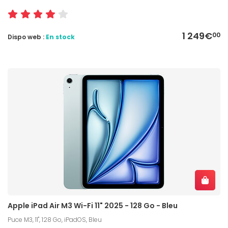
1 249€
00
Dispo web :
En stock
Apple iPad Air M3 Wi-Fi 11" 2025 - 128 Go - Bleu
Puce M3, 11", 128 Go, iPadOS, Bleu