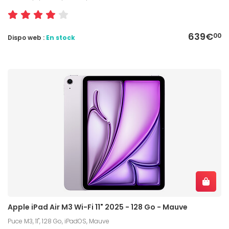
639€
00
Dispo web :
En stock
Apple iPad Air M3 Wi-Fi 11" 2025 - 128 Go - Mauve
Puce M3, 11", 128 Go, iPadOS, Mauve