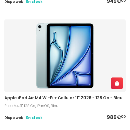
949€
00
Dispo web :
En stock
Apple iPad Air M4 Wi-Fi + Cellular 11" 2026 - 128 Go - Bleu
Puce M4, 11", 128 Go, iPadOS, Bleu
989€
00
Dispo web :
En stock