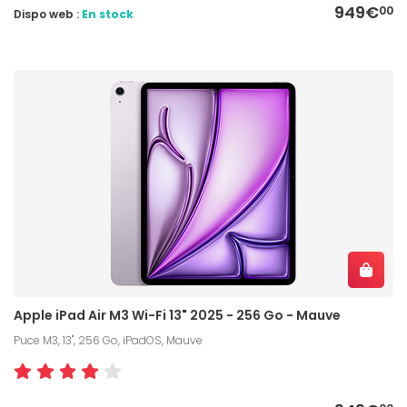
949€
00
Dispo web :
En stock
Apple iPad Air M3 Wi-Fi 13" 2025 - 256 Go - Mauve
Puce M3, 13", 256 Go, iPadOS, Mauve