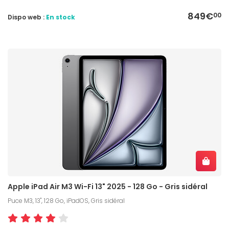
849€
00
Dispo web :
En stock
Apple iPad Air M3 Wi-Fi 13" 2025 - 128 Go - Gris sidéral
Puce M3, 13", 128 Go, iPadOS, Gris sidéral