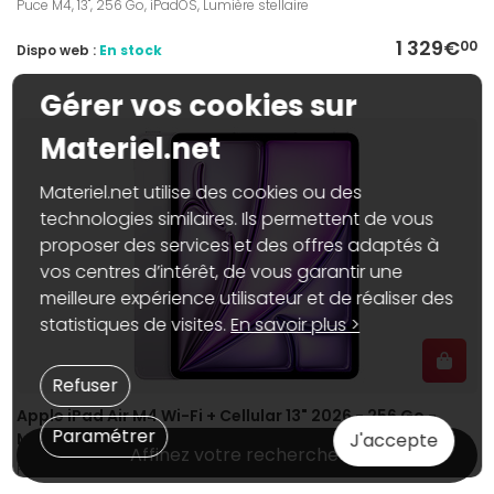
Puce M4, 13", 256 Go, iPadOS, Lumière stellaire
1 329€
00
Dispo web :
En stock
Gérer vos cookies sur
Materiel.net
Materiel.net utilise des cookies ou des
technologies similaires. Ils permettent de vous
proposer des services et des offres adaptés à
vos centres d’intérêt, de vous garantir une
meilleure expérience utilisateur et de réaliser des
statistiques de visites.
En savoir plus >
Refuser
Apple iPad Air M4 Wi-Fi + Cellular 13" 2026 - 256 Go -
Paramétrer
Mauve
J'accepte
Affinez votre recherche
Puce M4, 13", 256 Go, iPadOS, Mauve