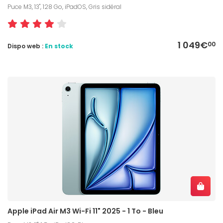
Puce M3, 13", 128 Go, iPadOS, Gris sidéral
1 049€
00
Dispo web :
En stock
Apple iPad Air M3 Wi-Fi 11" 2025 - 1 To - Bleu