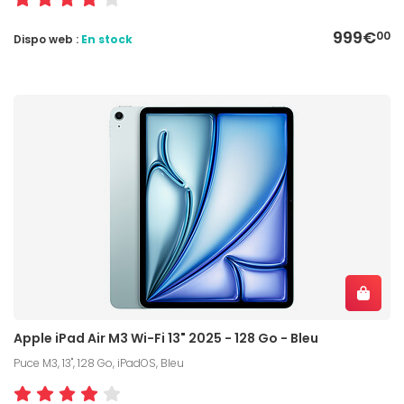
999€
00
Dispo web :
En stock
Apple iPad Air M3 Wi-Fi 13" 2025 - 128 Go - Bleu
Puce M3, 13", 128 Go, iPadOS, Bleu