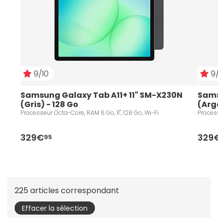
9/10
9/
Samsung Galaxy Tab A11+ 11" SM-X230N 
Sams
(Gris) - 128 Go
(Arg
Processeur Octa-Core, RAM 6 Go, 11", 128 Go, Wi-Fi
Process
329€
329
95
225 articles correspondant
Effacer la sélection