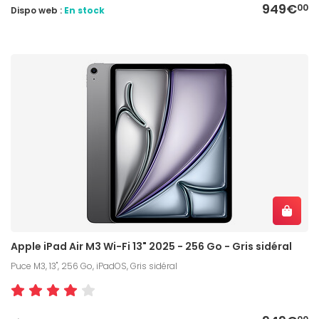
949€
00
Dispo web :
En stock
Apple iPad Air M3 Wi-Fi 13" 2025 - 256 Go - Gris sidéral
Puce M3, 13", 256 Go, iPadOS, Gris sidéral