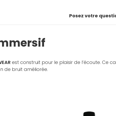
1 photos
Posez votre questi
oir la galerie
immersif
 WEAR
est construit pour le plaisir de l’écoute. Ce 
n de bruit améliorée.