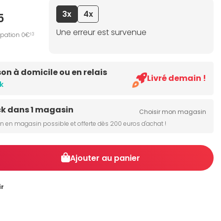
3x
4x
5
Une erreur est survenue
ipation 0€
13
son à domicile ou en relais
Livré demain !
k
ck dans 1 magasin
Choisir mon magasin
on en magasin possible et offerte dès 200 euros d'achat !
Ajouter au panier
ir