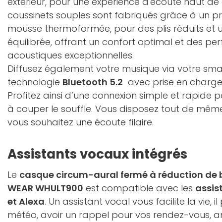
extérieur, pour une expérience d'écoute haut d
coussinets souples sont fabriqués grâce à un p
mousse thermoformée, pour des plis réduits et 
équilibrée, offrant un confort optimal et des p
acoustiques exceptionnelles.
Diffusez également votre musique via votre sm
technologie
Bluetooth 5.2
avec prise en charg
Profitez ainsi d’une connexion simple et rapide 
à couper le souffle. Vous disposez tout de mêm
vous souhaitez une écoute filaire.
Assistants vocaux intégrés
Le
casque circum-aural fermé à réduction de b
WEAR WHULT900
est compatible avec les
assis
et Alexa
. Un assistant vocal vous facilite la vie, 
météo, avoir un rappel pour vos rendez-vous, anni