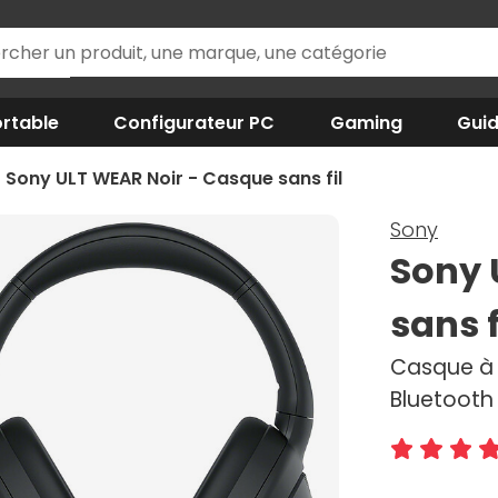
rtable
Configurateur PC
Gaming
Gui
Sony ULT WEAR Noir - Casque sans fil
Sony
Sony 
sans f
Casque à r
Bluetooth