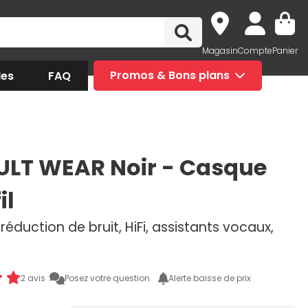
Magasin
Compte
Panier
des
FAQ
Promos & Bons plans
ULT WEAR Noir - Casque
il
éduction de bruit, HiFi, assistants vocaux,
2 avis
Posez votre question
Alerte baisse de prix