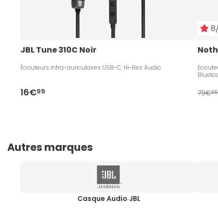
8/
JBL Tune 310C Noir
Noth
Écouteurs intra-auriculaires USB-C, Hi-Res Audio
Ecouteu
Blueto
16€
99
79€
95
Autres marques
Casque Audio JBL