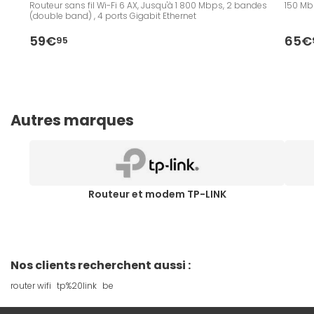
Routeur sans fil Wi-Fi 6 AX, Jusqu'à 1 800 Mbps, 2 bandes
150 Mb
(double band) , 4 ports Gigabit Ethernet
59€
65€
95
Autres marques
Routeur et modem TP-LINK
Nos clients recherchent aussi :
router wifi
tp%20link
be