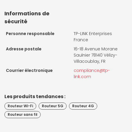
Informations de
sécurité
Personne responsable
TP-LINK Enterprises
France
Adresse postale
16-18 Avenue Morane
Saulnier 78140 Vélizy-
Villacoublay, FR
Courrier électronique
compliance@tp-
link.com
Les produits tendances :
Routeur Wi-Fi
Routeur 5G
Routeur 4G
Routeur sans fil