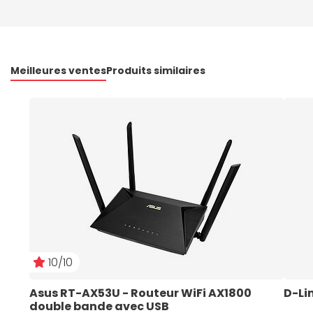
Meilleures ventes
Produits similaires
10/10
Asus RT-AX53U - Routeur WiFi AX1800 
D-Li
double bande avec USB