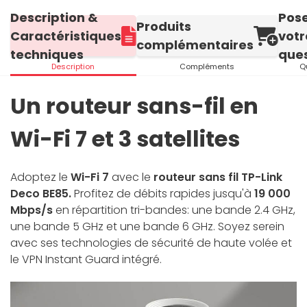
Description &
Pos
Produits
Caractéristiques
votr
complémentaires
techniques
ques
Description
Compléments
Q
Un routeur sans-fil en
Wi-Fi 7 et 3 satellites
Adoptez le
Wi-Fi 7
avec le
routeur sans fil TP-Link
Deco BE85.
Profitez de débits rapides jusqu'à
19 000
Mbps/s
en répartition tri-bandes: une bande 2.4 GHz,
une bande 5 GHz et une bande 6 GHz. Soyez serein
avec ses technologies de sécurité de haute volée et
le VPN Instant Guard intégré.