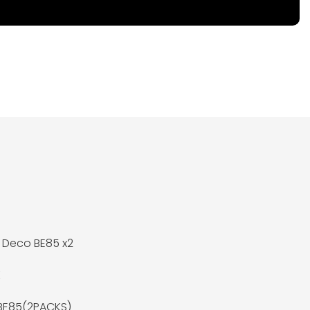
k Deco BE85 x2
K
BE85(2PACKS)