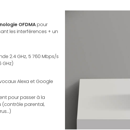
nologie OFDMA
pour
ant les interférences + un
nde 2.4 GHz, 5 760 Mbps/s
6 GHz)
vocaux Alexa et Google
t pour passer à la
u (contrôle parental,
rus…)