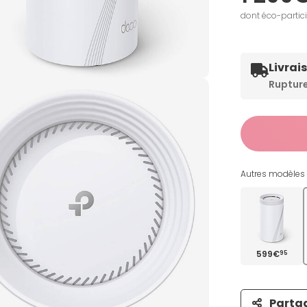
dont éco-partic
Livrai
Ruptur
Autres modèles 
599€
95
Parta