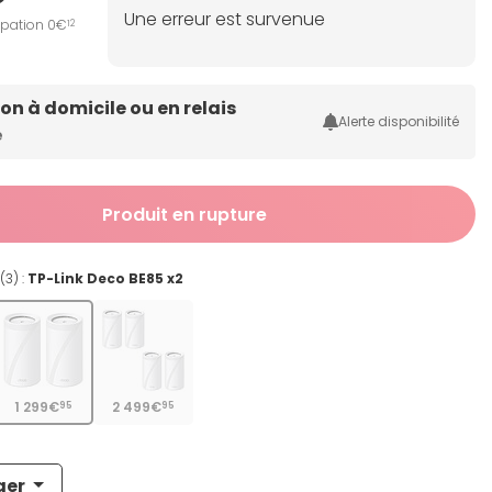
Une erreur est survenue
ipation 0€
12
son à domicile ou en relais
Alerte disponibilité
e
Produit en rupture
(3) :
TP-Link Deco BE85 x2
1 299€
2 499€
95
95
ger