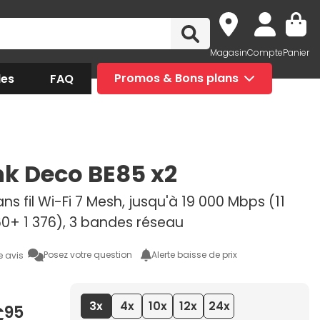
Magasin
Compte
Panier
des
FAQ
Promos & Bons plans
nk Deco BE85 x2
ns fil Wi-Fi 7 Mesh, jusqu'à 19 000 Mbps (11
60+ 1 376), 3 bandes réseau
Posez votre question
Alerte baisse de prix
e avis
3x
4x
10x
12x
24x
€
95