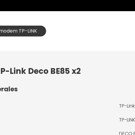
t modem TP-LINK
TP-Link Deco BE85 x2
érales
TP-Lin
TP-LIN
DECO 