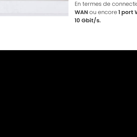
En termes de connecti
WAN
ou encore
1 port
10 Gbit/s.