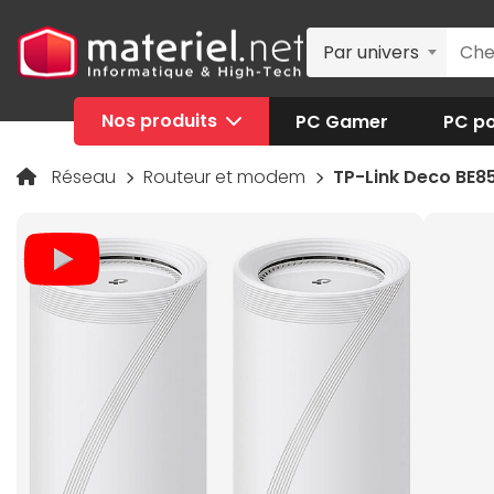
Par univers
Nos produits
PC Gamer
PC po
Réseau
Routeur et modem
TP-Link Deco BE85