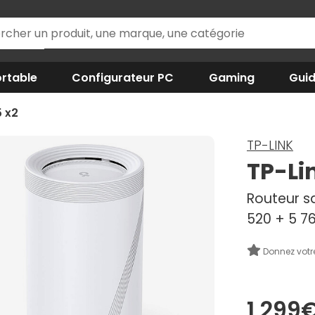
rtable
Configurateur PC
Gaming
Gui
 x2
TP-LINK
TP-Li
Routeur sa
520 + 5 7
Donnez votr
1 299