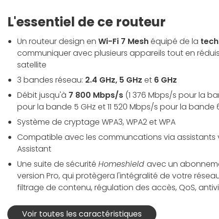
L'essentiel de ce routeur
Un routeur design en
Wi-Fi 7 Mesh
équipé de la
tech
communiquer avec plusieurs appareils tout en réduis
satellite
3 bandes réseau:
2.4 GHz, 5 GHz
et
6 GHz
Débit jusqu'à
7 800 Mbps/s
(1 376 Mbps/s pour la ba
pour la bande 5 GHz et 11 520 Mbps/s pour la bande 
Système de cryptage WPA3, WPA2 et WPA
Compatible avec les communcations via assistants 
Assistant
Une suite de sécurité
Homeshield
avec un abonnemen
version Pro, qui protègera l'intégralité de votre résea
filtrage de contenu, régulation des accès, QoS, antivi
Voir toutes les caractéristiques