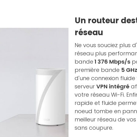
Un routeur des
réseau
Ne vous souciez plus d'
réseau plus performant
bande
1 376 Mbps/s
po
première bande
5 GH
d'une connexion fluide
serveur
VPN intégré
af
votre réseau Wi-Fi. Enf
rapide et fluide perm
noeud tombe en panne
meilleur réseau de vo
sans coupure.