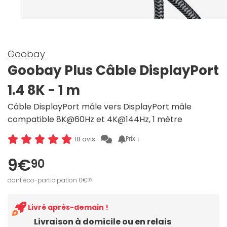
Goobay
Goobay Plus Câble DisplayPort
1.4 8K - 1 m
Câble DisplayPort mâle vers DisplayPort mâle
compatible 8K@60Hz et 4K@144Hz, 1 mètre
Prix ↓
18 avis
9€
90
dont éco-participation 0€
05
Livré après-demain !
Livraison à domicile ou en relais