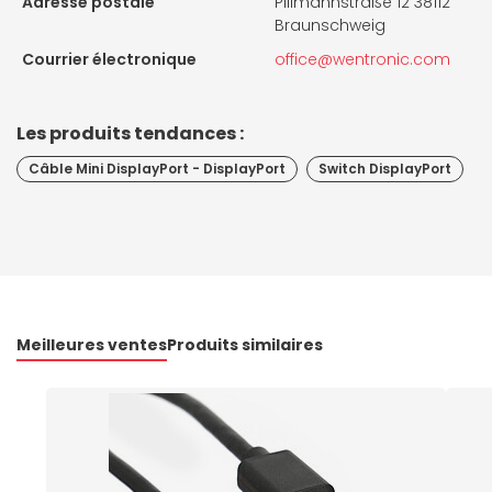
Adresse postale
Pillmannstraße 12 38112
Braunschweig
Courrier électronique
office@wentronic.com
Les produits tendances :
Câble Mini DisplayPort - DisplayPort
Switch DisplayPort
Meilleures ventes
Produits similaires