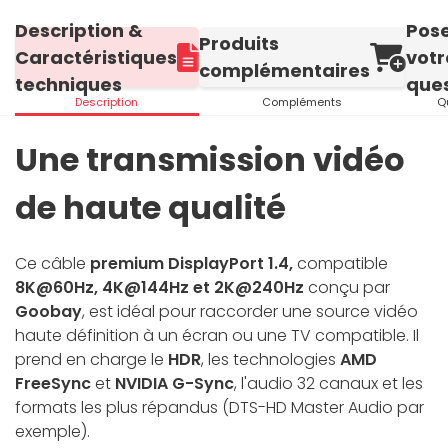
Description &
Pos
Produits
Caractéristiques
votr
complémentaires
techniques
ques
Description
Compléments
Q
Une transmission vidéo
de haute qualité
Ce câble
premium DisplayPort 1.4,
compatible
8K@60Hz, 4K@144Hz et 2K@240Hz
conçu par
Goobay
, est idéal pour raccorder une source vidéo
haute définition à un écran ou une TV compatible. Il
prend en charge le
HDR
, les technologies
AMD
FreeSync
et
NVIDIA G-Sync
, l'audio 32 canaux et les
formats les plus répandus (DTS-HD Master Audio par
exemple).