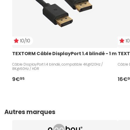
10/10
10
TEXTORM Câble DisplayPort 1.4 blindé - 1 m
TEXT
Câble DisplayPort 1.4 blindé, compatible 4K@120Hz /
Câble D
8K@60Hz / HDR
9€
16€
95
9
Autres marques