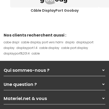
Câble DisplayPort Goobay
Nos clients recherchent aussi :
cabe displ
cable display port vers hdmi
displa
displayport
display
displayport 1.4
cable display
cable port display
displayport%201.4
cable
Qui sommes-nous ?
Qui sommes-nous ?
Une question ?
Nos services
Les magasins Materiel.net
Rubrique d'aide / FAQ
Nos solutions pour les pros
Materiel.net & vous
Paiement, livraison
Contactez-nous
Garanties
,
Pack Zen