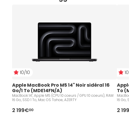
10/10
10
Apple MacBook Pro M5 14" Noir sidéral 16 
Appl
Go/1 To (MDE14FN/A)
To (
MacBook 14", Apple M5 (CPU 10 coeurs / GPU 10 coeurs), RAM
MacBoo
16 Go, SSD 1 To, Mac OS Tahoe, AZERTY
16 Go,
2 199€
2 19
00