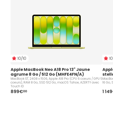
10/10
10
Apple MacBook Neo A18 Pro 13" Jaune 
Appl
agrume 8 Go / 512 Go (MHFE4FN/A)
stel
MacBook 13", 2408 x 1506, Apple A18 Pro (CPU 6 coeurs / GPU 5
MacBoo
coeurs), RAM 8 Go, SSD 512 Go, macOS Tahoe, AZERTY avec
16 Go,
Touch ID
899€
1 14
00