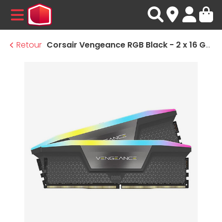
MENU
Retour
Corsair Vengeance RGB Black - 2 x 16 Go (32 Go) - DDR5 5600 MHz - CL40 - Ryzen Edition