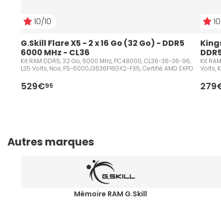
10/10
10
G.Skill Flare X5 - 2 x 16 Go (32 Go) - DDR5 
Kings
6000 MHz - CL36
DDR5
Kit RAM DDR5, 32 Go, 6000 MHz, PC48000, CL36-36-36-96,
Kit RA
1,35 Volts, Noir, F5-6000J3636F16GX2-FX5, Certifié AMD EXPO
Volts,
529€
279
95
Autres marques
Mémoire RAM G.Skill