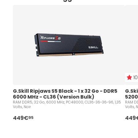
10
G.Skill Ripjaws S5 Black - 1 x 32 Go - DDR5 
G.Ski
6000 MHz - CL36 (Version Bulk)
5200
RAM DDR5, 32 Go, 6000 MHz, PC48000, CL36-36-36-96, 1,35
RAM DD
Volts, Noir
Volts,
449€
449
95