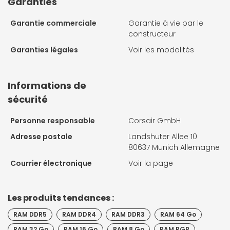
Garanties
Garantie commerciale
Garantie à vie par le
constructeur
Garanties légales
Voir les modalités
Informations de
sécurité
Personne responsable
Corsair GmbH
Adresse postale
Landshuter Allee 10
80637 Munich Allemagne
Courrier électronique
Voir la page
Les produits tendances :
RAM DDR5
RAM DDR4
RAM DDR3
RAM 64 Go
RAM 32 Go
RAM 16 Go
RAM 8 Go
RAM RGB