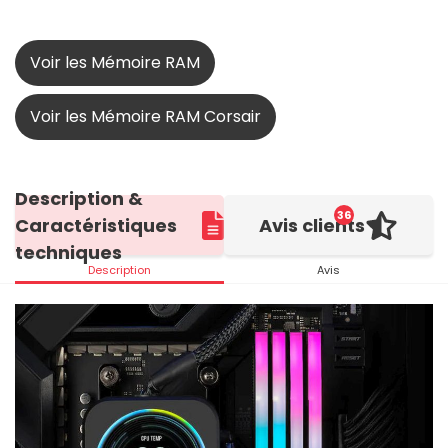
Voir les Mémoire RAM
Voir les Mémoire RAM Corsair
Description &
36
Caractéristiques
Avis clients
techniques
Description
Avis