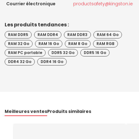
Courrier électronique
productsafety@kingston.ie
Les produits tendances :
RAM DDR5
RAM DDR4
RAM DDR3
RAM 64 Go
RAM 32 Go
RAM 16 Go
RAM 8 Go
RAM RGB
RAM PC portable
DDR5 32 Go
DDR5 16 Go
DDR4 32 Go
DDR4 16 Go
Meilleures ventes
Produits similaires