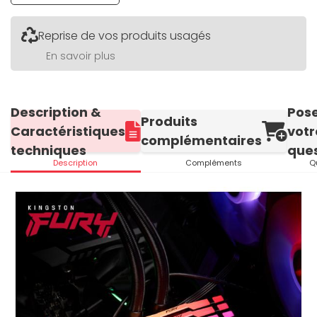
Reprise de vos produits usagés
En savoir plus
Description &
Pos
Produits
Caractéristiques
votr
complémentaires
techniques
ques
Description
Compléments
Q