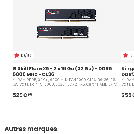
10/10
10
G.Skill Flare X5 - 2 x 16 Go (32 Go) - DDR5 
Kings
6000 MHz - CL36
DDR5
Kit RAM DDR5, 32 Go, 6000 MHz, PC48000, CL36-36-36-96,
Kit RA
1,35 Volts, Noir, F5-6000J3636F16GX2-FX5, Certifié AMD EXPO
Volts,
529€
259
95
Autres marques