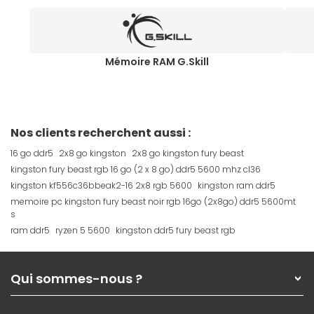
Mémoire RAM G.Skill
Nos clients recherchent aussi :
16 go ddr5
2x8 go kingston
2x8 go kingston fury beast
kingston fury beast rgb 16 go (2 x 8 go) ddr5 5600 mhz cl36
kingston kf556c36bbeak2-16 2x8 rgb 5600
kingston ram ddr5
memoire pc kingston fury beast noir rgb 16go (2x8go) ddr5 5600mt
s
ram ddr5
ryzen 5 5600
kingston ddr5 fury beast rgb
Qui sommes-nous ?
Qui sommes-nous ?