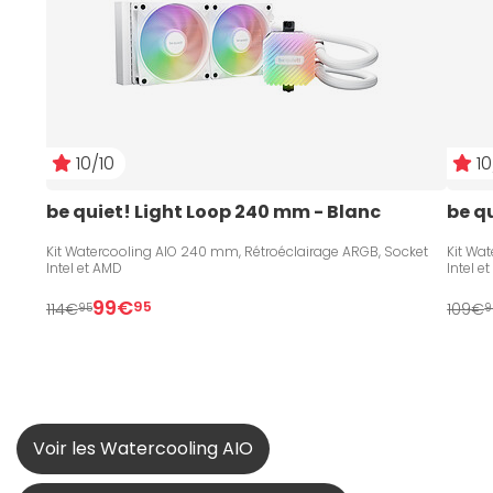
10/10
10
be quiet! Light Loop 240 mm - Blanc
be q
Kit Watercooling AIO 240 mm, Rétroéclairage ARGB, Socket
Kit Wa
Intel et AMD
Intel e
99€
95
114€
109€
95
9
Voir les Watercooling AIO