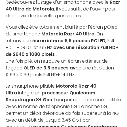
Redécouvrez l'usage d'un smartphone avec le
Razr
40 Ultra de Motorola
, il vous suffit de l'ouvrir pour
découvrir de nouvelles possibilités.
Vous allez être totalement bluffé par l'écran pOled
du smartphone
Motorola Razr 40 Ultra
. On
retrouve un
écran interne
6,9 pouces
POLED
, Full
HD+, HDR10+ et 165 Hz
avec une résolution Full HD+
de 2640 x 1080 pixels
.
Une fois plié, on retrouve un écran extérieur de
façade
OLED de 3.6 pouces av
ec une résolution
1056 x 1066 pixels Full HD+ 144 Hz.
Le smartphone pliable
Motorola Razr 40
Ultra
intègre un
processeur Qualcomm
Snapdragon 8+ Gen 1
qui permet d'être compatible
avec la norme de téléphonie 5G. La norme 5G
permet un débit théorique dix fois supérieur à la 4G
avec un débit de jusqu'à 3,45 Gbit par
seconde. Le
processeur Qualcomm Snapdragon