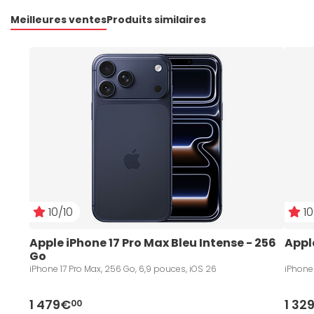
Meilleures ventes
Produits similaires
10/10
10
Apple iPhone 17 Pro Max Bleu Intense - 256 
Apple
Go
iPhone 17 Pro Max, 256 Go, 6,9 pouces, iOS 26
iPhone 
1 479€
1 32
00