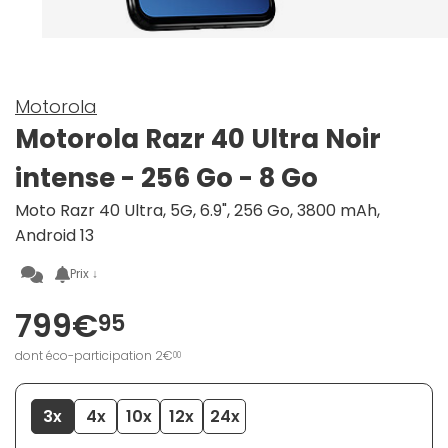
Motorola
Motorola Razr 40 Ultra Noir
intense - 256 Go - 8 Go
Moto Razr 40 Ultra, 5G, 6.9", 256 Go, 3800 mAh,
Android 13
Prix ↓
799€
95
dont éco-participation 2€
00
3x
4x
10x
12x
24x