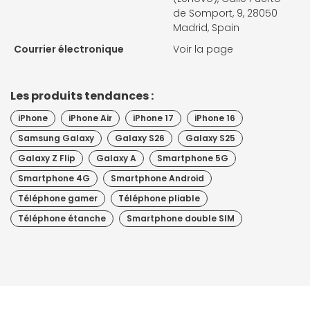
de Somport, 9, 28050
Madrid, Spain
Courrier électronique
Voir la page
Les produits tendances :
iPhone
iPhone Air
iPhone 17
iPhone 16
Samsung Galaxy
Galaxy S26
Galaxy S25
Galaxy Z Flip
Galaxy A
Smartphone 5G
Smartphone 4G
Smartphone Android
Téléphone gamer
Téléphone pliable
Téléphone étanche
Smartphone double SIM