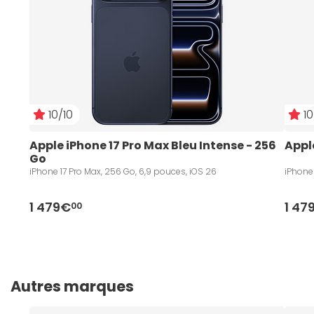
10/10
10
Apple iPhone 17 Pro Max Bleu Intense - 256 
Appl
Go
iPhone 17 Pro Max, 256 Go, 6,9 pouces, iOS 26
iPhone 
1 479€
1 47
00
Autres marques