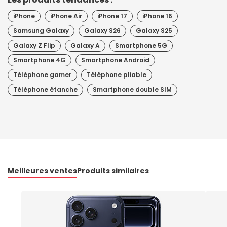
iPhone
iPhone Air
iPhone 17
iPhone 16
Samsung Galaxy
Galaxy S26
Galaxy S25
Galaxy Z Flip
Galaxy A
Smartphone 5G
Smartphone 4G
Smartphone Android
Téléphone gamer
Téléphone pliable
Téléphone étanche
Smartphone double SIM
Meilleures ventes
Produits similaires