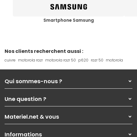
Smartphone Samsung
Nos clients recherchent aussi :
cuivre
motorola razr
motorola razr 50
p620
razr 50
motorola
Qui sommes-nous ?
Qui sommes-nous ?
Une question ?
Nos services
Les magasins Materiel.net
Rubrique d'aide / FAQ
Nos solutions pour les pros
Materiel.net & vous
Paiement, livraison
Contactez-nous
Garanties
,
Pack Zen
On répare votre PC portable
SAV, demander un retour
Informations
On rachète votre carte graphique