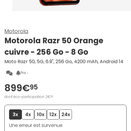
Motorola
Motorola Razr 50 Orange
cuivre - 256 Go - 8 Go
Moto Razr 50, 5G, 6.9", 256 Go, 4200 mAh, Android 14
Prix ↓
899€
95
dont éco-participation 2€
00
3x
4x
10x
12x
24x
Une erreur est survenue