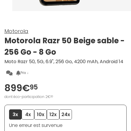
Motorola
Motorola Razr 50 Beige sable -
256 Go - 8 Go
Moto Razr 50, 5G, 6.9", 256 Go, 4200 mAh, Android 14
Prix ↓
899€
95
dont éco-participation 2€
00
3x
4x
10x
12x
24x
Une erreur est survenue