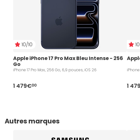
10/10
10
Apple iPhone 17 Pro Max Bleu Intense - 256 
Appl
Go
iPhone 17 Pro Max, 256 Go, 6,9 pouces, iOS 26
iPhone 
1 479€
1 47
00
Autres marques