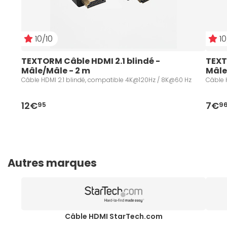
10/10
10
TEXTORM Câble HDMI 2.1 blindé - 
TEXT
Mâle/Mâle - 2 m
Mâle
Câble HDMI 2.1 blindé, compatible 4K@120Hz / 8K@60 Hz
Câble 
12€
7€
95
9
Autres marques
Câble HDMI StarTech.com