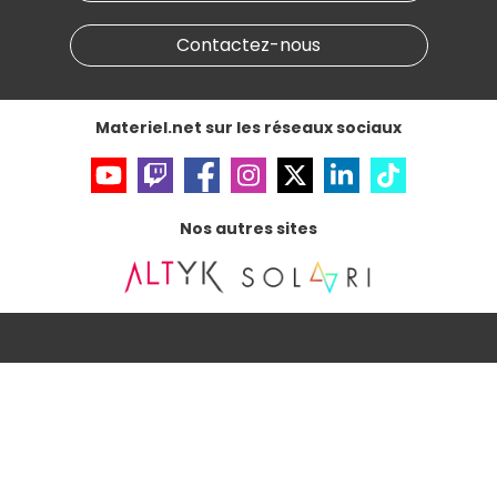
Marketplace
Partenariat & Sponsoring
Informations légales
Contactez-nous
Données personnelles
et
cookies
Gérer vos cookies
Accessibilité : non conforme
Materiel.net sur les réseaux sociaux
Nos autres sites