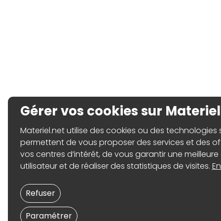
Gérer vos cookies sur Materiel
Materiel.net utilise des cookies ou des technologies sim
permettent de vous proposer des services et des o
vos centres d’intérêt, de vous garantir une meilleure
utilisateur et de réaliser des statistiques de visites.
En
Refuser
Paramétrer