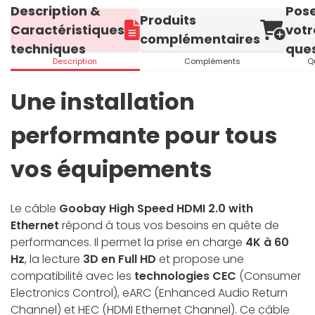
Description &
Pos
Produits
Caractéristiques
votr
complémentaires
techniques
ques
Description
Compléments
Q
Une installation
performante pour tous
vos équipements
Le câble
Goobay High Speed HDMI 2.0 with
Ethernet
répond à tous vos besoins en quête de
performances. Il permet la prise en charge
4K à 60
Hz
, la lecture
3D en Full HD
et propose une
compatibilité avec les
technologies CEC
(Consumer
Electronics Control), eARC (Enhanced Audio Return
Channel) et HEC (HDMI Ethernet Channel). Ce câble