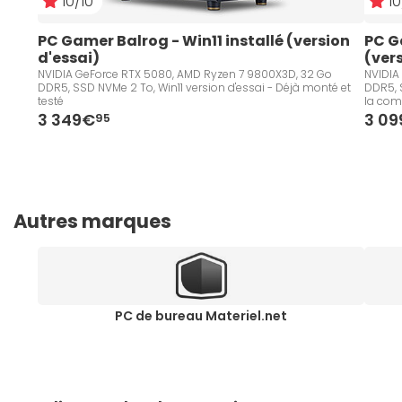
10/10
10
PC Gamer Balrog - Win11 installé (version 
PC G
d'essai)
(ver
NVIDIA GeForce RTX 5080, AMD Ryzen 7 9800X3D, 32 Go
NVIDIA
DDR5, SSD NVMe 2 To, Win11 version d'essai - Déjà monté et
DDR5, S
testé
la co
3 349€
3 0
95
Autres marques
PC de bureau Materiel.net