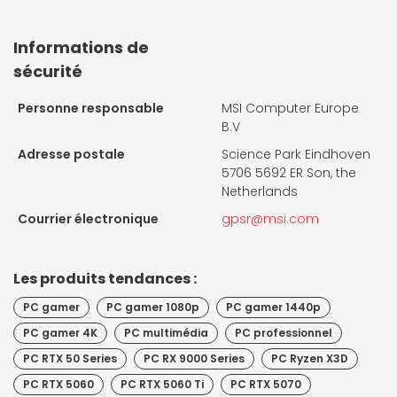
Informations de
sécurité
Personne responsable
MSI Computer Europe
B.V
Adresse postale
Science Park Eindhoven
5706 5692 ER Son, the
Netherlands
Courrier électronique
gpsr@msi.com
Les produits tendances :
PC gamer
PC gamer 1080p
PC gamer 1440p
PC gamer 4K
PC multimédia
PC professionnel
PC RTX 50 Series
PC RX 9000 Series
PC Ryzen X3D
PC RTX 5060
PC RTX 5060 Ti
PC RTX 5070