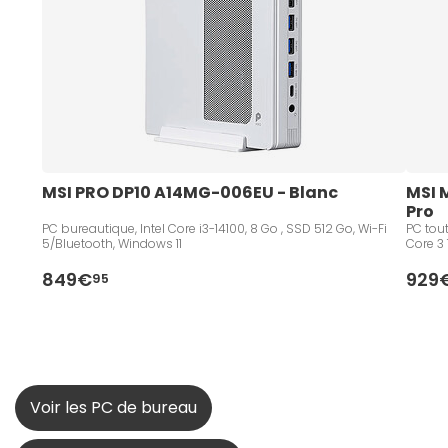
MSI PRO DP10 A14MG-006EU - Blanc
MSI 
Pro
PC bureautique, Intel Core i3-14100, 8 Go , SSD 512 Go, Wi-Fi
PC tout
5/Bluetooth, Windows 11
Core 3
849€
929
95
Voir les PC de bureau