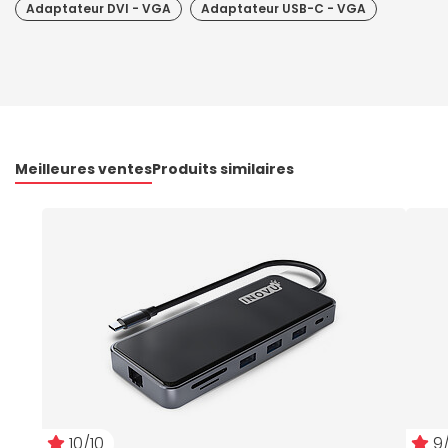
Adaptateur DVI - VGA
Adaptateur USB-C - VGA
Meilleures ventes
Produits similaires
10/10
9/