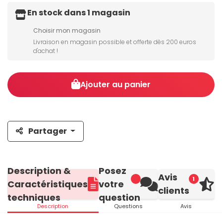
En stock dans 1 magasin
Choisir mon magasin
Livraison en magasin possible et offerte dès 200 euros
d'achat !
Ajouter au panier
Partager
Description &
Posez
Avis
1
Caractéristiques
votre
clients
techniques
question
Description
Questions
Avis