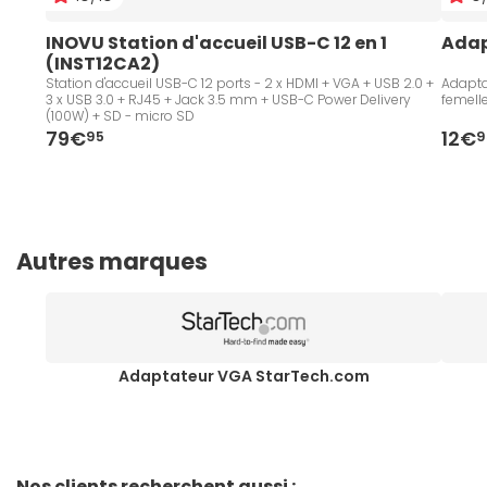
INOVU Station d'accueil USB-C 12 en 1 
Adap
(INST12CA2)
Station d'accueil USB-C 12 ports - 2 x HDMI + VGA + USB 2.0 +
Adaptat
3 x USB 3.0 + RJ45 + Jack 3.5 mm + USB-C Power Delivery
femell
(100W) + SD - micro SD
79€
12€
95
9
Autres marques
Adaptateur VGA StarTech.com
Nos clients recherchent aussi :