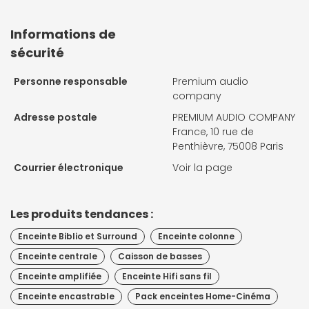
Informations de
sécurité
Personne responsable
Premium audio
company
Adresse postale
PREMIUM AUDIO COMPANY
France, 10 rue de
Penthièvre, 75008 Paris
Courrier électronique
Voir la page
Les produits tendances :
Enceinte Biblio et Surround
Enceinte colonne
Enceinte centrale
Caisson de basses
Enceinte amplifiée
Enceinte Hifi sans fil
Enceinte encastrable
Pack enceintes Home-Cinéma