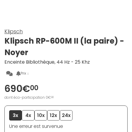
Klipsch
Klipsch RP-600M II (la paire) -
Noyer
Enceinte Bibliothèque, 44 Hz - 25 Khz
Prix ↓
690€
00
dont éco-participation 0€
90
3x
4x
10x
12x
24x
Une erreur est survenue