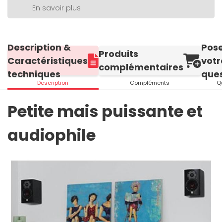
En savoir plus
Description &
Pos
Produits
Caractéristiques
votr
complémentaires
techniques
ques
Description
Compléments
Q
Petite mais puissante et
audiophile