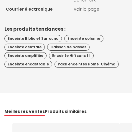
Danemark
Courrier électronique
Voir la page
Les produits tendances :
Enceinte Biblio et Surround
Enceinte colonne
Enceinte centrale
Caisson de basses
Enceinte amplifiée
Enceinte Hifi sans fil
Enceinte encastrable
Pack enceintes Home-Cinéma
Meilleures ventes
Produits similaires