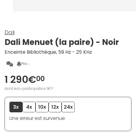
Dali
Dali Menuet (la paire) - Noir
Enceinte Bibliothèque, 59 Hz - 25 KHz
Prix ↓
1 290€
00
dont éco-participation 1€
27
3x
4x
10x
12x
24x
Une erreur est survenue