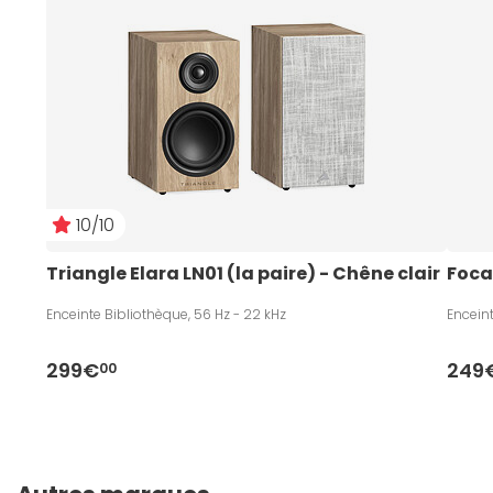
10/10
Triangle Elara LN01 (la paire) - Chêne clair
Foca
Enceinte Bibliothèque, 56 Hz - 22 kHz
Enceint
299€
249
00