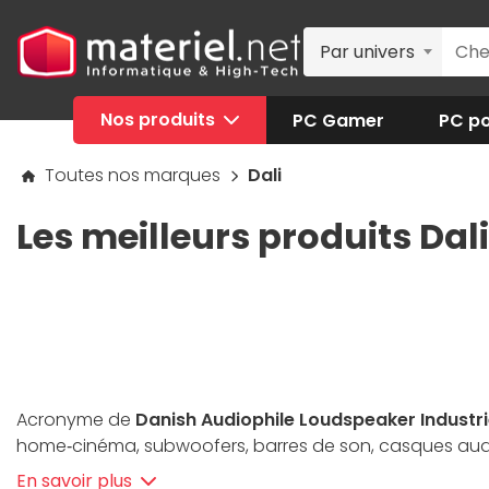
Par univers
Nos produits
PC Gamer
PC po
Toutes nos marques
Dali
Les meilleurs produits Dal
Acronyme de
Danish Audiophile Loudspeaker Industr
home‑cinéma, subwoofers, barres de son, casques audio,
telles que la technologie SMC réduisant les distorsions,
En savoir plus