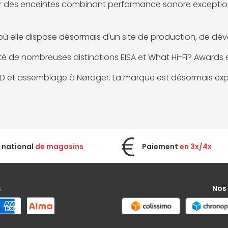
frir des enceintes combinant performance sonore exception
rk, où elle dispose désormais d'un site de production, de
té de nombreuses distinctions EISA et What Hi-Fi? Awards 
R&D et assemblage à Nørager. La marque est désormais ex
 national
de magasins
Paiement
en 3x/4x
s
Nos