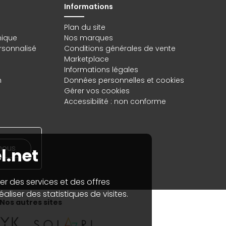
Informations
Plan du site
hique
Nos marques
rsonnalisé
Conditions générales de vente
Marketplace
Informations légales
n
Données personnelles
et
cookies
Gérer vos cookies
Accessibilité : non conforme
nous
l.net
er des services et des offres
aliser des statistiques de visites.
Nos autres sites