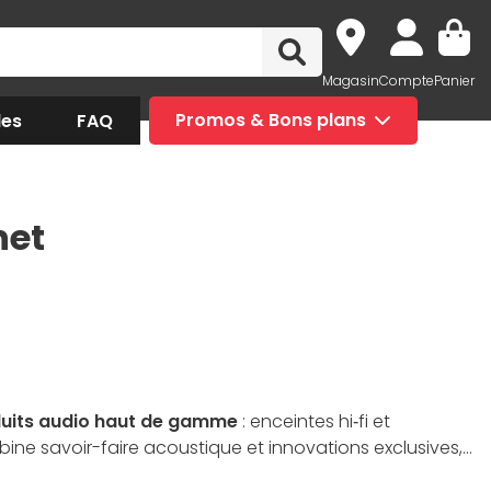
Magasin
Compte
Panier
des
FAQ
Promos & Bons plans
net
uits audio haut de gamme
: enceintes hi‑fi et
ine savoir-faire acoustique et innovations exclusives,
écialistes de Materiel.net propose une riche sélection