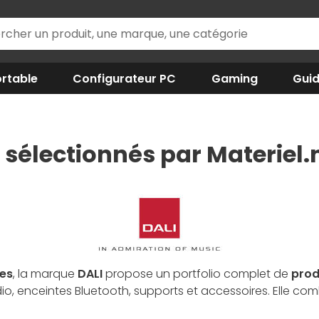
rtable
Configurateur PC
Gaming
Gui
i sélectionnés par Materiel.
ies
, la marque
DALI
propose un portfolio complet de
prod
 enceintes Bluetooth, supports et accessoires. Elle comb
 reconnues parmi les meilleures dans leur catégorie. Les sp