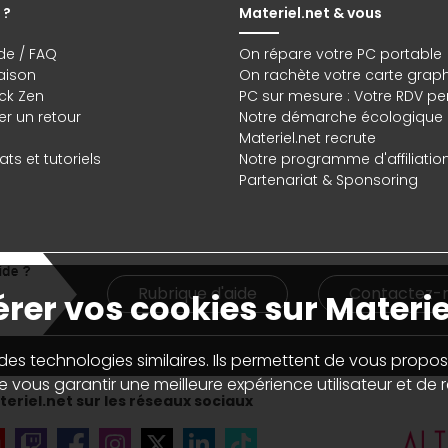
 ?
Materiel.net & vous
de / FAQ
On répare votre PC portable
raison
On rachète votre carte grap
ck Zen
PC sur mesure : Votre RDV pe
r un retour
Notre démarche écologique
Materiel.net recrute
ts et tutoriels
Notre programme d'affiliatio
Partenariat & Sponsoring
Rubrique d'aide
Contactez-
rer vos cookies sur Materie
 des technologies similaires. Ils permettent de vous propos
 vous garantir une meilleure expérience utilisateur et de ré
eriel.net sur les réseaux sociaux