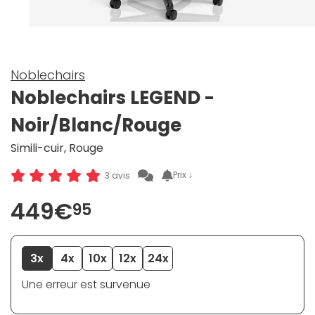
Noblechairs
Noblechairs LEGEND -
Noir/Blanc/Rouge
Simili-cuir, Rouge
Prix ↓
3 avis
449€
95
3x
4x
10x
12x
24x
Une erreur est survenue