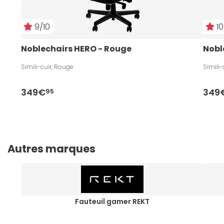
9/10
10
Noblechairs HERO - Rouge
Nobl
Simili-cuir, Rouge
Simili-
349€
349
95
Autres marques
Fauteuil gamer REKT