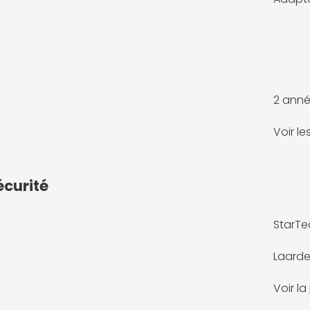
2 anné
Voir l
écurité
StarTe
Laarde
Voir l