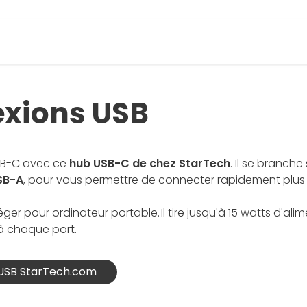
exions USB
USB-C avec ce
hub USB-C de chez StarTech
. Il se branch
SB-A
, pour vous permettre de connecter rapidement plus 
 pour ordinateur portable. Il tire jusqu'à 15 watts d'alim
n à chaque port.
 USB StarTech.com