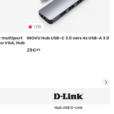
7/10
multiport 
INOVU Hub USB-C 3.0 vers 4x USB-A 3.0
D
ou VGA, Hub 
p
icroSD et 
2
29€
7
95
i
Hub USB D-Link