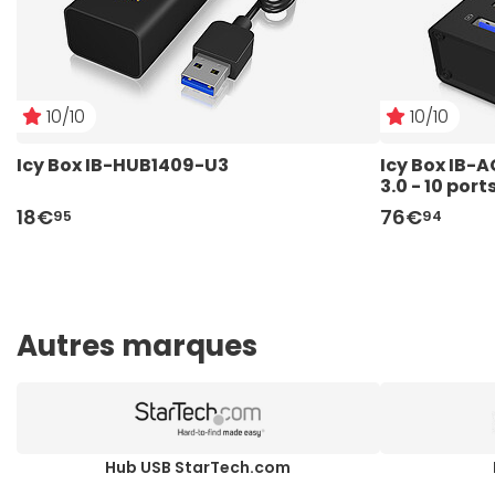
10/10
10/10
Icy Box IB-HUB1409-U3
Icy Box IB-
3.0 - 10 port
18€
76€
95
94
Autres marques
Hub USB StarTech.com