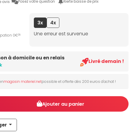
Posez votre question
Alerte baisse de prix
e avis
3x
4x
Une erreur est survenue
ipation 0€
05
son à domicile ou en relais
Livré demain !
k
 en
magasin materiel.net
possible et offerte dès 200 euros d'achat !
Ajouter au panier
ger