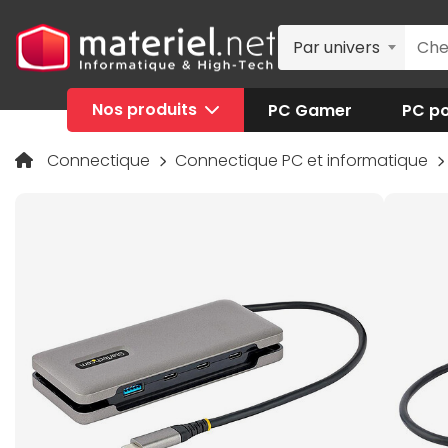
Par univers
Nos produits
PC Gamer
PC po
Connectique
Connectique PC et informatique