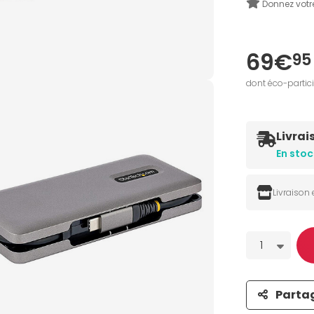
Donnez votr
69€
95
dont éco-partic
Livrai
En stoc
Livraison
Quantité
1
Parta