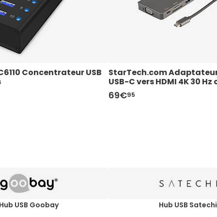
AC6110 Concentrateur USB 
StarTech.com Adaptateur 
s
USB-C vers HDMI 4K 30 Hz 
3 ports USB 3.0, RJ45, SD/m
69€
95
Power Delivery 100W
Hub USB Goobay
Hub USB Satech