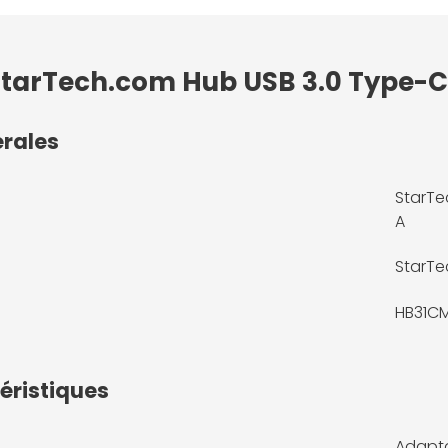
StarTech.com Hub USB 3.0 Type-C,
érales
StarTe
A
StarT
HB31C
éristiques
Adapt