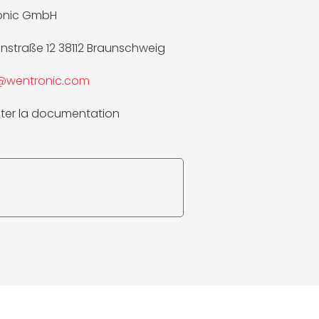
onic GmbH
nnstraße 12 38112 Braunschweig
e@wentronic.com
ter la documentation