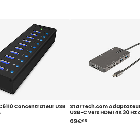
AC6110 Concentrateur USB 
StarTech.com Adaptateur 
s
USB-C vers HDMI 4K 30 Hz 
3 ports USB 3.0, RJ45, SD/m
69€
95
Power Delivery 100W