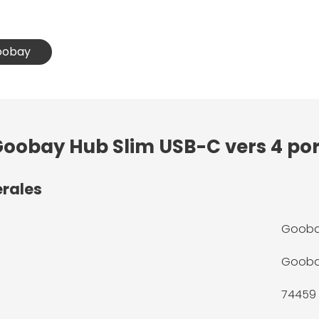
Goobay
 Goobay Hub Slim USB-C vers 4 po
érales
Goobay
Goob
74459