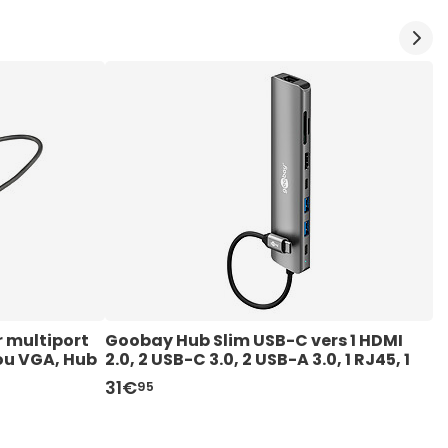
multiport 
Goobay Hub Slim USB-C vers 1 HDMI 
I
ou VGA, Hub 
2.0, 2 USB-C 3.0, 2 USB-A 3.0, 1 RJ45, 1 
icroSD et 
SD et 1 microSD - PD 100W
31€
2
95