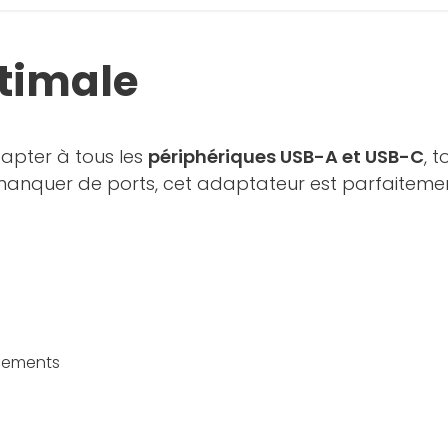
ptimale
dapter à tous les
périphériques USB-A et USB-C
, 
 manquer de ports, cet adaptateur est parfaitem
acements