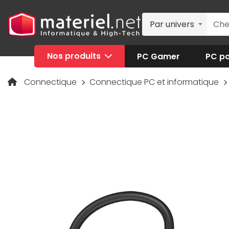
Par univers
Nos produits
PC Gamer
PC po
Connectique
Connectique PC et informatique