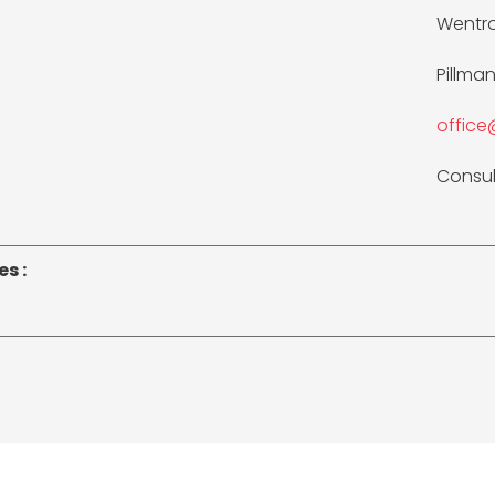
Wentr
Pillma
offic
Consul
s :