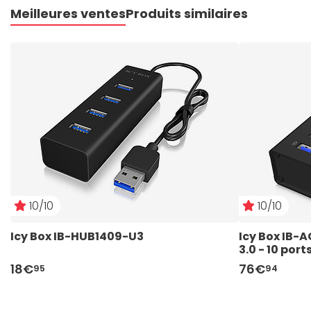
Meilleures ventes
Produits similaires
10/10
10/10
Icy Box IB-HUB1409-U3
Icy Box IB-
3.0 - 10 port
18€
76€
95
94