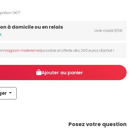
ipation 0€
02
son à domicile ou en relais
Livré mardi 11/08
k
 en
magasin materiel.net
possible et offerte dès 200 euros d'achat !
Ajouter au panier
ger
Posez votre question