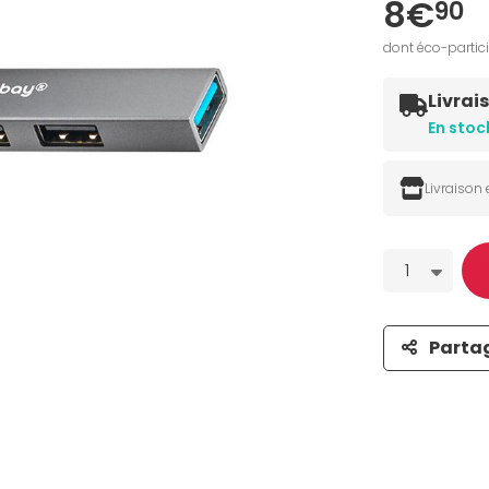
8€
90
dont éco-partic
Livrai
En stoc
Livraison
Quantité
1
Parta