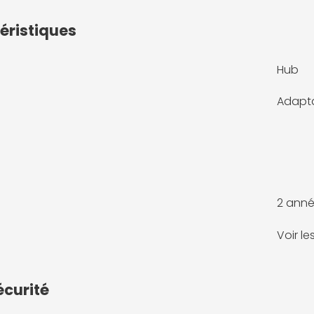
éristiques
Hub
Adapt
2 anné
Voir l
écurité