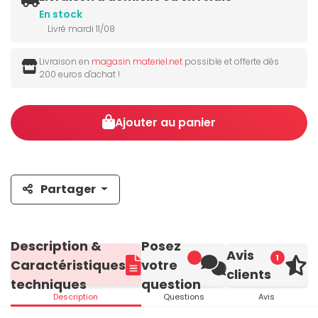
En stock
Livré mardi 11/08
Livraison en
magasin materiel.net
possible et offerte dès
200 euros d'achat !
Ajouter au panier
Partager
Description &
Posez
Avis
1
Caractéristiques
votre
clients
techniques
question
Description
Questions
Avis