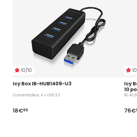
10/10
10
Icy Box IB-HUB1409-U3
Icy 
10 po
Concentrateur, 4 x USB 3.0
IB-AC61
18€
76€
95