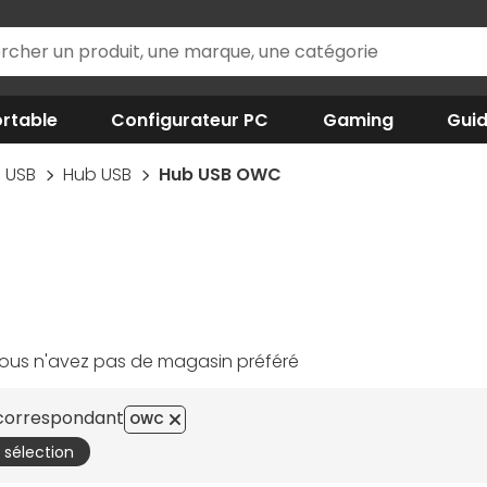
rtable
Configurateur PC
Gaming
Gui
USB
Hub USB
Hub USB OWC
ous n'avez pas de magasin préféré
 correspondant
OWC
a sélection