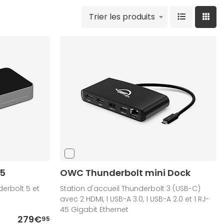
Trier les produits
 5
OWC Thunderbolt mini Dock
erbolt 5 et
Station d'accueil Thunderbolt 3 (USB-C)
avec 2 HDMI, 1 USB-A 3.0, 1 USB-A 2.0 et 1 RJ-
45 Gigabit Ethernet
279€
95