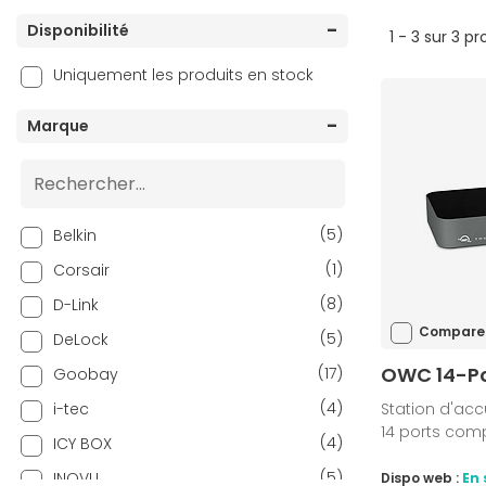
Disponibilité
1 - 3 sur 3 pr
Uniquement les produits en stock
Marque
(5)
Belkin
(1)
Corsair
(8)
D-Link
Compare
(5)
DeLock
OWC 14-Po
(17)
Goobay
(4)
i-tec
Station d'acc
14 ports comp
(4)
ICY BOX
(5)
INOVU
Dispo web :
En 