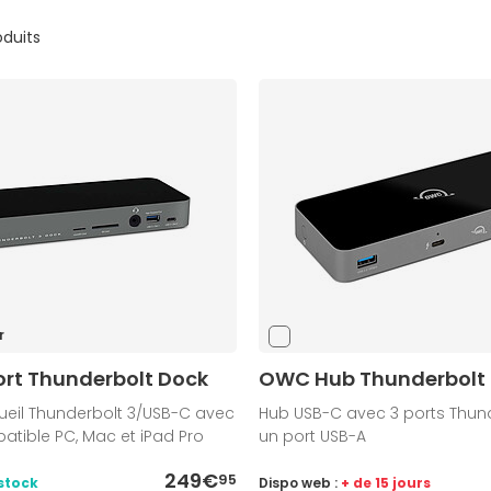
oduits
r
rt Thunderbolt Dock
OWC Hub Thunderbolt
ueil Thunderbolt 3/USB-C avec
Hub USB-C avec 3 ports Thund
atible PC, Mac et iPad Pro
un port USB-A
249€
95
stock
Dispo web :
+ de 15 jours