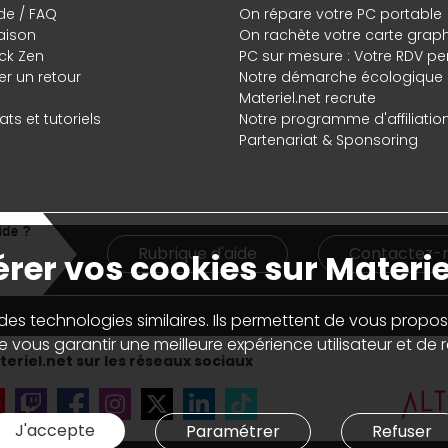
de / FAQ
On répare votre PC portable
raison
On rachète votre carte grap
ck Zen
PC sur mesure : Votre RDV pe
r un retour
Notre démarche écologique
Materiel.net recrute
ts et tutoriels
Notre programme d'affiliatio
Partenariat & Sponsoring
Rubrique d'aide
Contactez-
rer vos cookies sur Materie
 des technologies similaires. Ils permettent de vous propos
 vous garantir une meilleure expérience utilisateur et de ré
eriel.net sur les réseaux sociaux
J'accepte
Paramétrer
Refuser