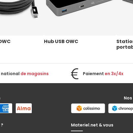
 OWC
Hub USB OWC
Statio
porta
 national
de magasins
Paiement
en 3x/4x
s
Nos
 ?
Materiel.net & vous