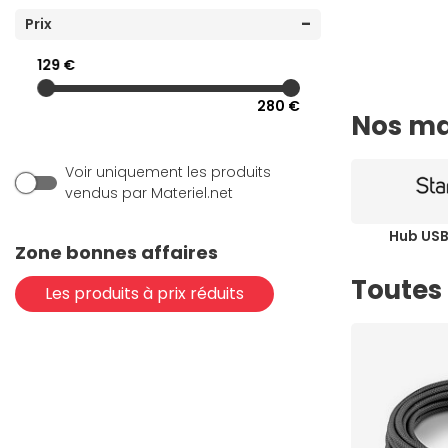
(1)
Prix
Kingston
(2)
Mobility Lab
129 €
(6)
NEDIS
280 €
Nos ma
(1)
NZXT
(3)
OWC
Voir uniquement les produits
(1)
Razer
vendus par Materiel.net
(17)
Satechi
Hub US
(34)
StarTech.com
Zone bonnes affaires
(2)
Targus
Toutes
Les produits à prix réduits
(2)
TP-LINK