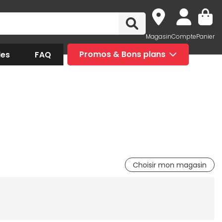
Magasin
Compte
Panier
des
FAQ
Promos & Bons plans
Choisir mon magasin