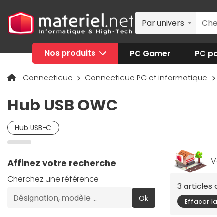
Par univers
Nos produits
PC Gamer
PC po
Connectique
Connectique PC et informatique
Hub USB OWC
Hub USB-C
V
Affinez votre recherche
Cherchez une référence
3 articles
Ok
Effacer l