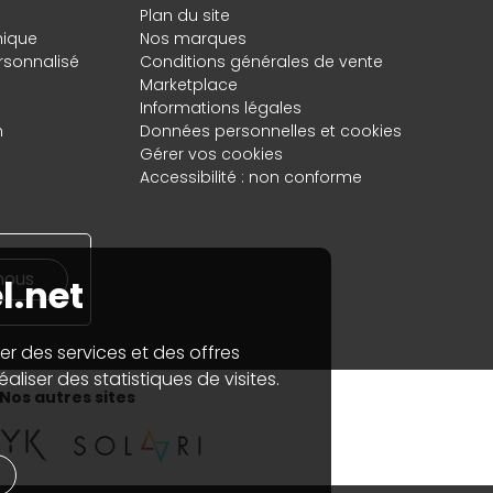
Plan du site
hique
Nos marques
rsonnalisé
Conditions générales de vente
Marketplace
Informations légales
n
Données personnelles
et
cookies
Gérer vos cookies
Accessibilité : non conforme
nous
l.net
er des services et des offres
aliser des statistiques de visites.
Nos autres sites