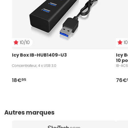
10/10
10
Icy Box IB-HUB1409-U3
Icy 
10 po
Concentrateur, 4 x USB 3.0
IB-AC61
18€
76€
95
Autres marques