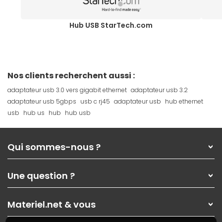
Hub USB StarTech.com
Nos clients recherchent aussi :
adaptateur usb 3.0 vers gigabit ethernet
adaptateur usb 3.2
adaptateur usb 5gbps
usb c rj45
adaptateur usb
hub ethernet
usb
hub us
hub
hub usb
Qui sommes-nous ?
Qui sommes-nous ?
Une question ?
Nos services
Les magasins Materiel.net
Rubrique d'aide / FAQ
Nos solutions pour les pros
Materiel.net & vous
Paiement, livraison
Contactez-nous
Garanties
,
Pack Zen