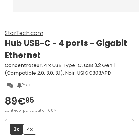
StarTech.com
Hub USB-C - 4 ports - Gigabit
Ethernet
Concentrateur, 4 x USB Type-C, USB 3.2 Gen 1
(Compatible 2.0, 3.0, 3.1), Noir, US1GC303APD
Prix ↓
89€
95
dont éco-participation 0€
04
3x
4x