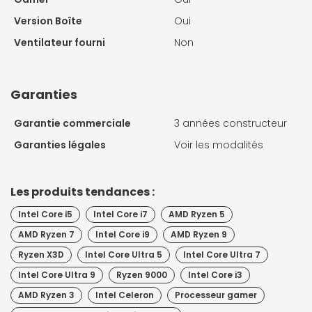
Version Boîte
Oui
Ventilateur fourni
Non
Garanties
Garantie commerciale
3 années constructeur
Garanties légales
Voir les modalités
Les produits tendances :
Intel Core i5
Intel Core i7
AMD Ryzen 5
AMD Ryzen 7
Intel Core i9
AMD Ryzen 9
Ryzen X3D
Intel Core Ultra 5
Intel Core Ultra 7
Intel Core Ultra 9
Ryzen 9000
Intel Core i3
AMD Ryzen 3
Intel Celeron
Processeur gamer