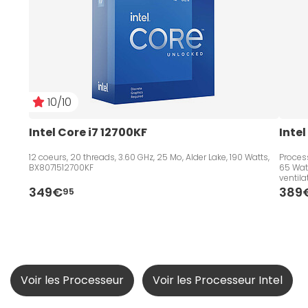
10/10
Intel Core i7 12700KF
Intel
12 coeurs, 20 threads, 3.60 GHz, 25 Mo, Alder Lake, 190 Watts,
Process
BX8071512700KF
65 Watt
ventila
349€
389
95
Voir les Processeur
Voir les Processeur Intel