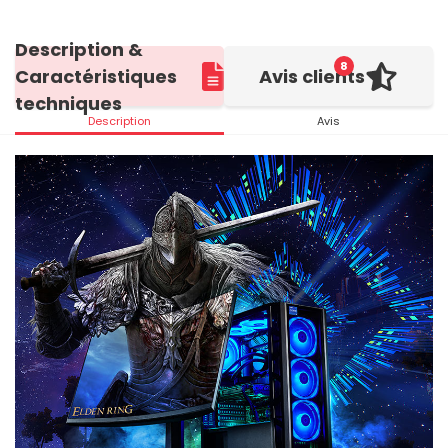
Description &
8
Caractéristiques
Avis clients
techniques
Description
Avis