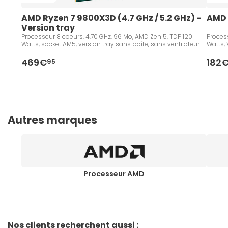
AMD Ryzen 7 9800X3D (4.7 GHz / 5.2 GHz) - 
AMD 
Version tray
Processeur 8 coeurs, 4.70 GHz, 96 Mo, AMD Zen 5, TDP 120
Process
Watts, socket AM5, version tray sans boîte, sans ventilateur
Watts, 
469€
182
95
Autres marques
Processeur AMD
Nos clients recherchent aussi :